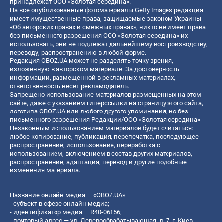
принадлежат ООО «Золотая середина».
На все опубликованные фотоматериалы Getty Images редакция
имеет имущественные права, защищаемые законом Украины
«Об авторских правах и смежных правах», никто не имеет права
без письменного разрешения ООО «Золотая середина» их
использовать, они не подлежат дальнейшему воспроизводству,
переводу, распространению в любой форме.
Редакция OBOZ.UA может не разделять точку зрения,
изложенную в авторском материале. За достоверность
информации, размещенной в рекламных материалах,
ответственность несет рекламодатель.
Запрещено использование материалов размещенных на этом
сайте, даже с указанием гиперссылки на страницу этого сайта,
логотипа OBOZ.UA или любого другого упоминания, но без
письменного разрешения Редакции/ООО «Золотая середина»
Незаконным использованием материалов будет считаться:
любое копирование, публикация, перепечатка, последующее
распространение, использование, переработка с
использованием, включением в состав других материалов,
распространение, адаптация, перевод и другие подобные
изменения материала.
Название онлайн медиа — «OBOZ.UA»
- субъект в сфере онлайн медиа;
- идентификатор медиа — R40-06156;
- почтовый адрес — ул. Деревообрабатывающая, д. 7, г. Киев,