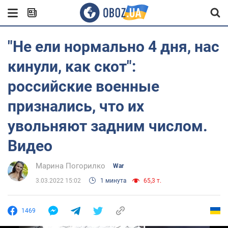
"Не ели нормально 4 дня, нас
кинули, как скот":
российские военные
признались, что их
увольняют задним числом.
Видео
Марина Погорилко
War
3.03.2022 15:02
1 минута
65,3 т.
1469