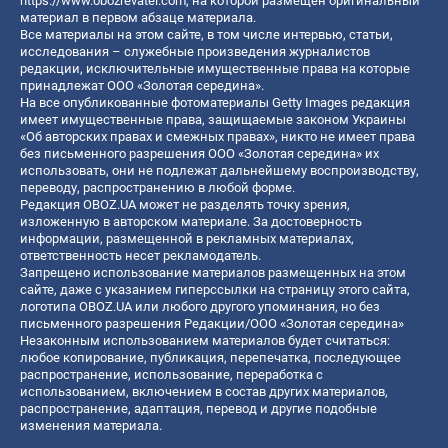
https://www.obozrevatel.com
, на которой размещен оригинальный
материал в первом абзаце материала.
Все материалы на этом сайте, в том числе интервью, статьи,
исследования – служебные произведения журналистов
редакции, исключительные имущественные права на которые
принадлежат ООО «Золотая середина».
На все опубликованные фотоматериалы Getty Images редакция
имеет имущественные права, защищаемые законом Украины
«Об авторских правах и смежных правах», никто не имеет права
без письменного разрешения ООО «Золотая середина» их
использовать, они не подлежат дальнейшему воспроизводству,
переводу, распространению в любой форме.
Редакция OBOZ.UA может не разделять точку зрения,
изложенную в авторском материале. За достоверность
информации, размещенной в рекламных материалах,
ответственность несет рекламодатель.
Запрещено использование материалов размещенных на этом
сайте, даже с указанием гиперссылки на страницу этого сайта,
логотипа OBOZ.UA или любого другого упоминания, но без
письменного разрешения Редакции/ООО «Золотая середина»
Незаконным использованием материалов будет считаться:
любое копирование, публикация, перепечатка, последующее
распространение, использование, переработка с
использованием, включением в состав других материалов,
распространение, адаптация, перевод и другие подобные
изменения материала.