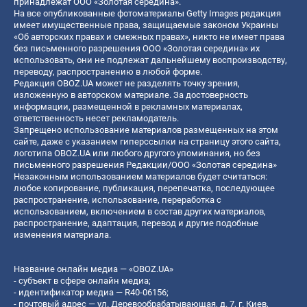
принадлежат ООО «Золотая середина».
На все опубликованные фотоматериалы Getty Images редакция
имеет имущественные права, защищаемые законом Украины
«Об авторских правах и смежных правах», никто не имеет права
без письменного разрешения ООО «Золотая середина» их
использовать, они не подлежат дальнейшему воспроизводству,
переводу, распространению в любой форме.
Редакция OBOZ.UA может не разделять точку зрения,
изложенную в авторском материале. За достоверность
информации, размещенной в рекламных материалах,
ответственность несет рекламодатель.
Запрещено использование материалов размещенных на этом
сайте, даже с указанием гиперссылки на страницу этого сайта,
логотипа OBOZ.UA или любого другого упоминания, но без
письменного разрешения Редакции/ООО «Золотая середина»
Незаконным использованием материалов будет считаться:
любое копирование, публикация, перепечатка, последующее
распространение, использование, переработка с
использованием, включением в состав других материалов,
распространение, адаптация, перевод и другие подобные
изменения материала.
Название онлайн медиа — «OBOZ.UA»
- субъект в сфере онлайн медиа;
- идентификатор медиа — R40-06156;
- почтовый адрес — ул. Деревообрабатывающая, д. 7, г. Киев,