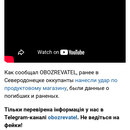
Как сообщал OBOZREVATEL, ранее в
Северодонецке оккупанты
нанесли удар по
продуктовому магазину
, были данные о
погибших и раненых.
Тільки перевірена інформація у нас в
Telegram-каналі
obozrevatel
. Не ведіться на
фейки!