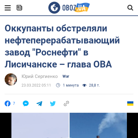
Оккупанты обстреляли
нефтеперерабатывающий
завод "Роснефти" в
Лисичанске – глава ОВА
Юрий Сергиенко
War
23.03.2022 05:11
1 минута
28,8 т.
7