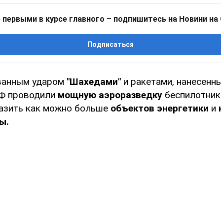
 первыми в курсе главного – подпишитесь на Новини на
Подписаться
ванным ударом
"Шахедами"
и ракетами, нанесенны
РФ проводили
мощную аэроразведку
беспилотник
азить как можно больше
объектов энергетики
и
ы.