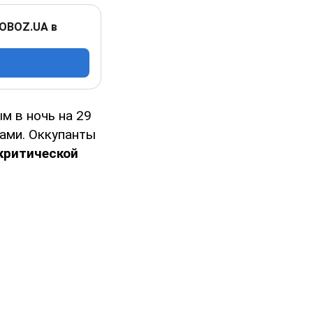
 OBOZ.UA в
м в ночь на 29
ами. Оккупанты
критической