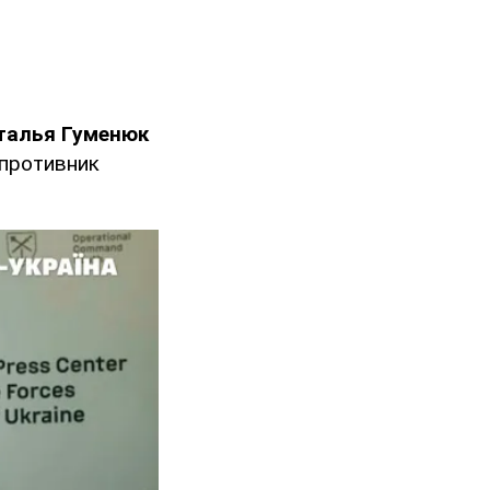
талья Гуменюк
 противник