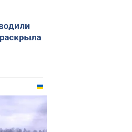
оводили
 раскрыла