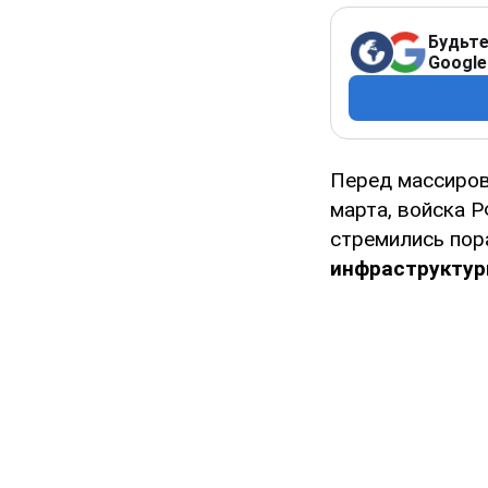
Будьте
Google
Перед массиро
марта, войска 
стремились пор
инфраструктур