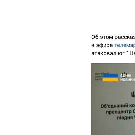
Об этом расска
в эфире
телема
атаковал юг "Ш