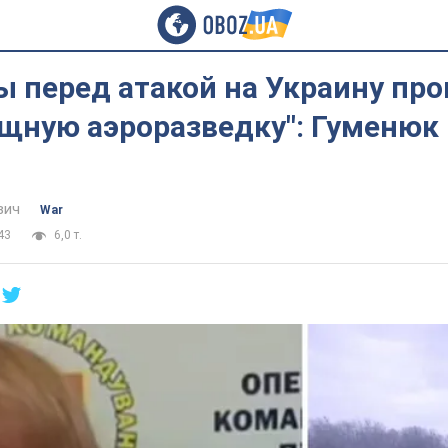
ы перед атакой на Украину пр
ощную аэроразведку": Гуменюк
вич
War
43
6,0 т.