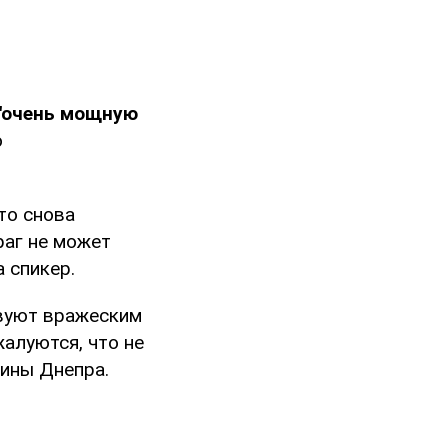
"очень мощную
о
то снова
аг не может
 спикер.
вуют вражеским
жалуются, что не
ины Днепра.