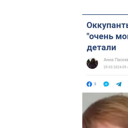
Оккупант
"очень м
детали
Анна Паске
29.03.2024 09:
5