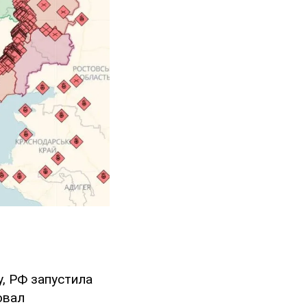
у, РФ запустила
овал