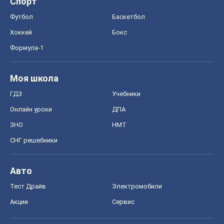
Спорт
Футбол
Баскетбол
Хоккей
Бокс
Формула-1
Моя школа
ГДЗ
Учебники
Онлайн уроки
ДПА
ЗНО
НМТ
СНГ решебники
Авто
Тест Драйв
Электромобили
Акции
Сервис