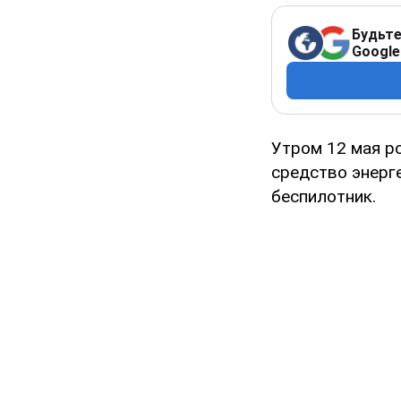
Будьте
Google
Утром 12 мая р
средство энерг
беспилотник.