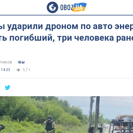
 ударили дроном по авто энер
ть погибший, три человека ра
тиков
War
 14:23
5,7 т.