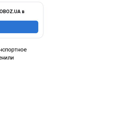
 OBOZ.UA в
нспортное
енили