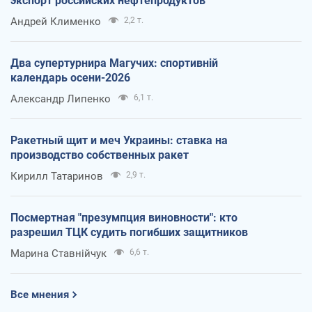
экспорт российских нефтепродуктов
Андрей Клименко
2,2 т.
Два супертурнира Магучих: спортивній
календарь осени-2026
Александр Липенко
6,1 т.
Ракетный щит и меч Украины: ставка на
производство собственных ракет
Кирилл Татаринов
2,9 т.
Посмертная "презумпция виновности": кто
разрешил ТЦК судить погибших защитников
Марина Ставнійчук
6,6 т.
Все мнения