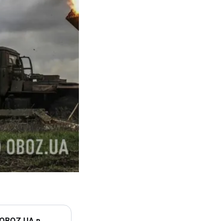
 OBOZ.UA в