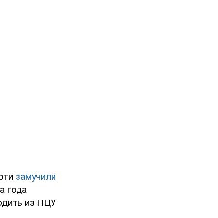
ерти
замучили
а года
одить из ПЦУ