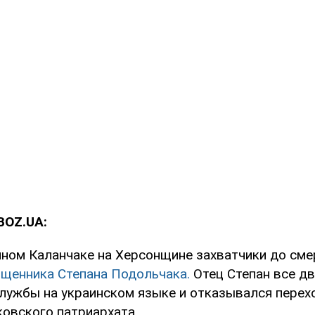
BOZ.UA:
нном Каланчаке на Херсонщине захватчики до см
ященника Степана Подольчака.
Отец Степан все дв
службы на украинском языке и отказывался перех
овского патриархата.