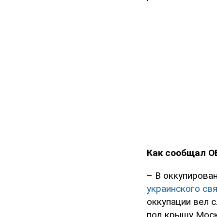
Как сообщал O
– В оккупирова
украинского св
оккупации вел 
под крышу Моск