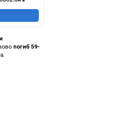
и
ьвово
погиб 59-
а.