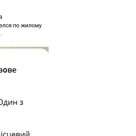
й
елся по жилому
.