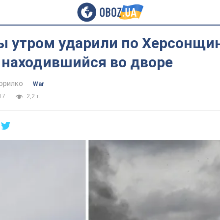
ы утром ударили по Херсонщин
 находившийся во дворе
орилко
War
17
2,2 т.