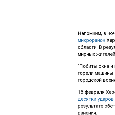
Напомним, в но
микрорайон
Хер
области. В резу
мирных жителей
"Побиты окна и 
горели машины и
городской воен
18 февраля Хер
десятки ударов
результате обс
ранения.