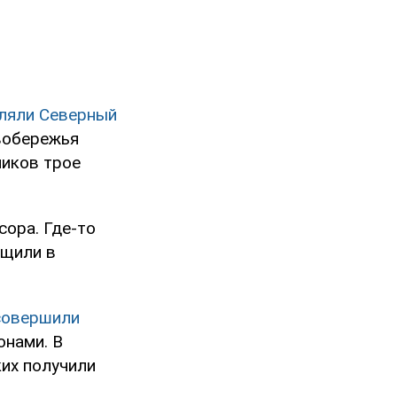
ляли Северный
вобережья
чиков трое
сора. Где-то
бщили в
совершили
онами. В
ких получили