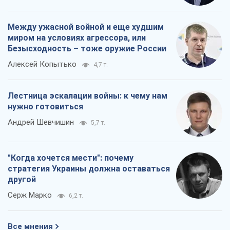
Между ужасной войной и еще худшим
миром на условиях агрессора, или
Безысходность – тоже оружие России
Алексей Копытько
4,7 т.
Лестница эскалации войны: к чему нам
нужно готовиться
Андрей Шевчишин
5,7 т.
"Когда хочется мести": почему
стратегия Украины должна оставаться
другой
Серж Марко
6,2 т.
Все мнения