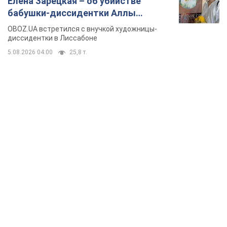
Елена Зарецкая – об убийстве
бабушки-диссидентки Аллы
Горской, критике сына Стуса и
OBOZ.UA встретился с внучкой художницы-
бегстве в Португалию с пятью
диссидентки в Лиссабоне
детьми
5.08.2026 04:00
25,8 т.