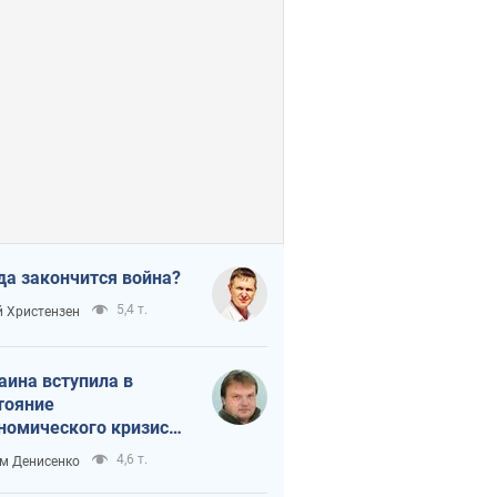
да закончится война?
5,4 т.
 Христензен
аина вступила в
тояние
номического кризиса.
ь ли свет в конце
4,6 т.
м Денисенко
неля?