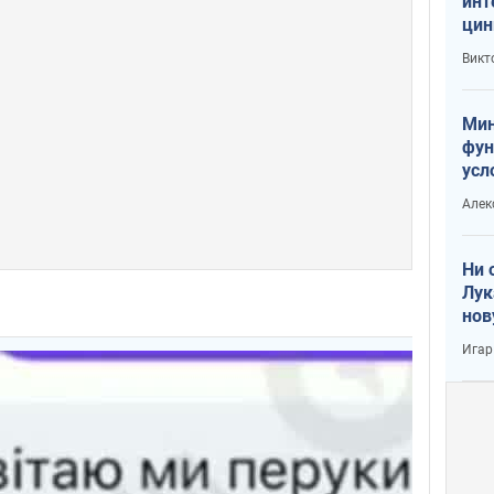
инт
цин
или
Викт
Тра
Мин
фун
усл
вое
Алек
Ни 
Лук
нов
Игар