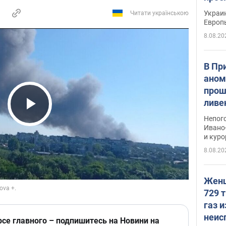
гран
Украин
Читати українською
Европ
8.08.20
В Пр
аном
прош
ливе
прев
Play Video
Непог
Виде
Ивано
и кур
8.08.20
Женщ
729 т
газ 
неис
рсе главного – подпишитесь на Новини на