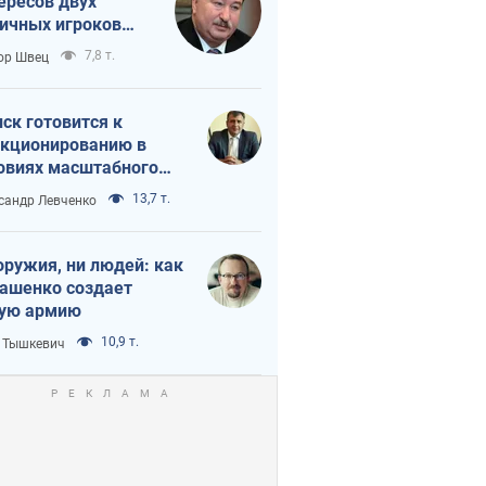
ересов двух
ичных игроков
 тайный план
7,8 т.
ор Швец
мпа и Путина?
ск готовится к
кционированию в
овиях масштабного
нного кризиса
13,7 т.
сандр Левченко
оружия, ни людей: как
ашенко создает
ую армию
10,9 т.
 Тышкевич