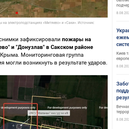
подче
8.08.20
Укра
ежем
 снимки зафиксировали
пожары на
сист
во" и "Донузлав" в Сакском районе
Зеле
Киев т
 Крыма. Мониторинговая группа
европ
ия могли возникнуть в результате ударов.
8.08.20
Забо
подд
резу
обла
Вечна
киев
терро
8.08.20