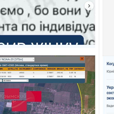
Ког
Юрий
Укр
сос
эко
Ест
Вади
тун