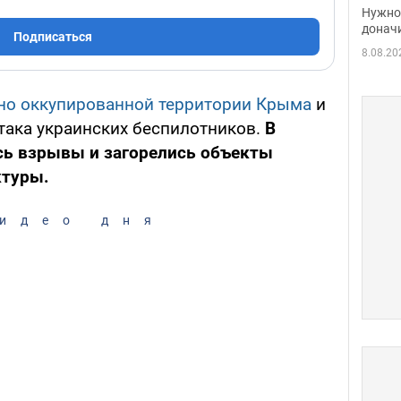
судь
Нужно 
неож
донач
Подписаться
8.08.20
но оккупированной территории Крыма
и
така украинских беспилотников.
В
сь взрывы и загорелись объекты
ктуры.
идео дня