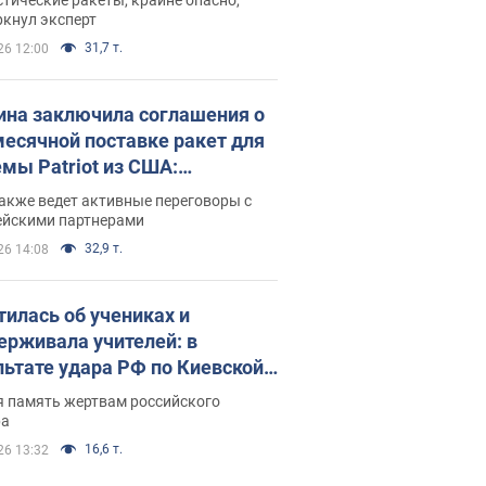
ркнул эксперт
31,7 т.
26 12:00
ина заключила соглашения о
есячной поставке ракет для
емы Patriot из США:
нский раскрыл подробности
акже ведет активные переговоры с
ейскими партнерами
32,9 т.
26 14:08
тилась об учениках и
ерживала учителей: в
льтате удара РФ по Киевской
сти погибли директор
я память жертвам российского
ского лицея, её муж и внук
ра
16,6 т.
26 13:32