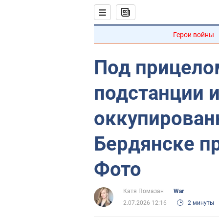
Герои войны
Под прицело
подстанции и
оккупирован
Бердянске п
Фото
Катя Помазан
War
2.07.2026 12:16
2 минуты