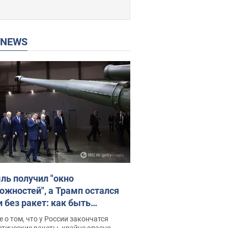
P NEWS
ль получил "окно
ожностей", а Трамп остался
и без ракет: как быть
ине? Интервью с Мельником
 о том, что у России закончатся
тические ракеты, крайне опасно,