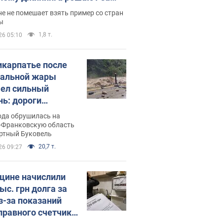
ицей
е не помешает взять пример со стран
ы
1,8 т.
26 05:10
икарпатье после
альной жары
ел сильный
нь: дороги
ратились в реки.
ода обрушилась на
о
-Франковскую область
ортный Буковель
20,7 т.
26 09:27
ине начислили
ыс. грн долга за
из-за показаний
правного счетчика: