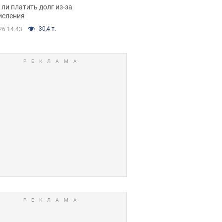
я вынес
ли платить долг из-за
иданное решение
исления
30,4 т.
26 14:43