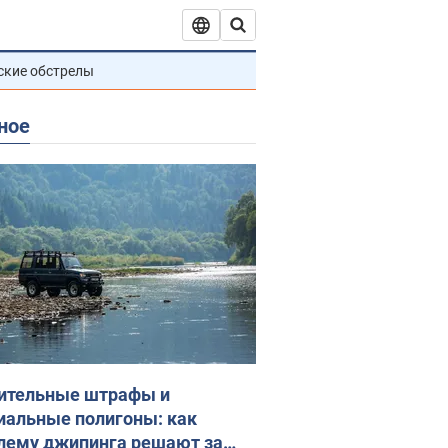
ские обстрелы
ное
ительные штрафы и
иальные полигоны: как
лему джипинга решают за