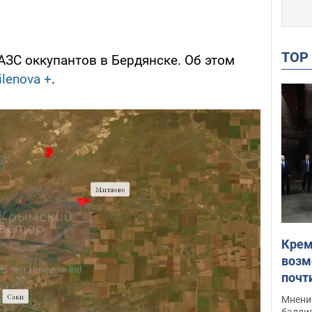
TO
АЗС оккупантов в Бердянске. Об этом
ilenova +
.
Крем
возм
почт
Укра
Мнение
баллис