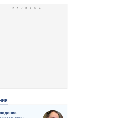
ения
падение