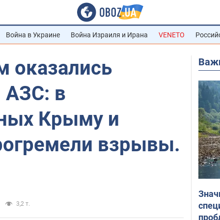
Война в Украине
Война Израиля и Ирана
VENETO
Россий
Важ
м оказались
 АЗС: в
ных Крыму и
рогремели взрывы.
Знач
спец
3,2 т.
проб