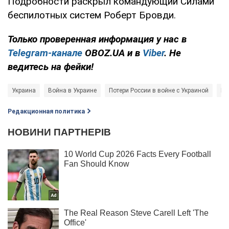
Подробности раскрыл командующий Силами
беспилотных систем Роберт Бровди.
Только проверенная информация у нас в
Telegram-канале
OBOZ.UA и в
Viber
. Не
ведитесь на фейки!
Украина
Война в Украине
Потери России в войне с Украиной
Во
Редакционная политика