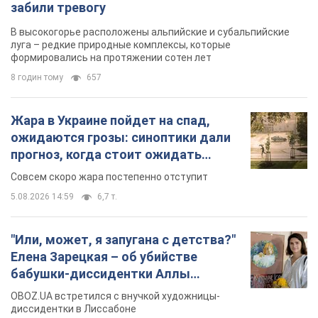
забили тревогу
В высокогорье расположены альпийские и субальпийские
луга – редкие природные комплексы, которые
формировались на протяжении сотен лет
8 годин тому
657
Жара в Украине пойдет на спад,
ожидаются грозы: синоптики дали
прогноз, когда стоит ожидать
изменения погоды
Совсем скоро жара постепенно отступит
5.08.2026 14:59
6,7 т.
"Или, может, я запугана с детства?"
Елена Зарецкая – об убийстве
бабушки-диссидентки Аллы
Горской, критике сына Стуса и
OBOZ.UA встретился с внучкой художницы-
бегстве в Португалию с пятью
диссидентки в Лиссабоне