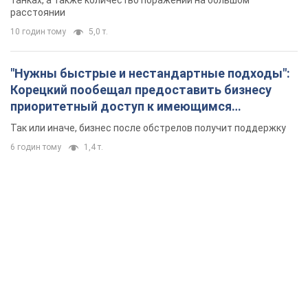
танках, а также количество поражений на большом
расстоянии
10 годин тому
5,0 т.
"Нужны быстрые и нестандартные подходы":
Корецкий пообещал предоставить бизнесу
приоритетный доступ к имеющимся
складским помещениям
Так или иначе, бизнес после обстрелов получит поддержку
6 годин тому
1,4 т.