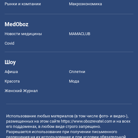
Рынки и компании
Mакроэкономика
MedOboz
Новости медицины
MAMACLUB
Covid
Шоу
Афиша
Сплетни
Красота
Мода
Женский Журнал
Использование любых материалов (в том числе фото- и видео-),
размещенных на этом сайте
https://www.obozrevatel.com
и на всех
его поддоменах, в любом виде строго запрещено.
Разрешается использование при получении письменного
разрешения на их использование и при условии обязательной