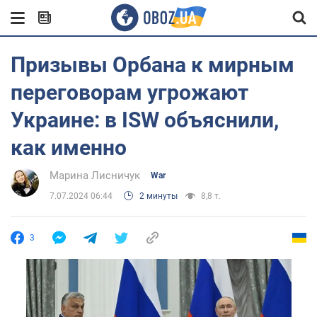
Призывы Орбана к мирным
переговорам угрожают
Украине: в ISW объяснили,
как именно
Марина Лисничук
War
7.07.2024 06:44
2 минуты
8,8 т.
3