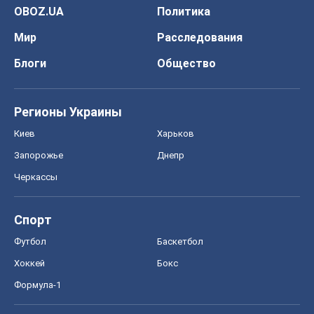
Спорт
Футбол
Баскетбол
Хоккей
Бокс
Формула-1
Моя школа
ГДЗ
Учебники
Онлайн уроки
ДПА
ЗНО
НМТ
СНГ решебники
Авто
Тест Драйв
Электромобили