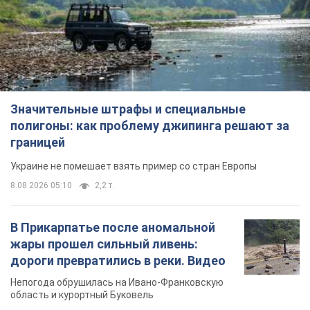
8.08.2026 05:10
2,2 т.
В Прикарпатье после аномальной
жары прошел сильный ливень:
дороги превратились в реки. Видео
Непогода обрушилась на Ивано-Франковскую
область и курортный Буковель
8.08.2026 09:27
30,1 т.
Женщине начислили 729 тыс. грн
долга за газ из-за показаний
неисправного счетчика: судья
вынес неожиданное решение
Нужно ли платить долг из-за доначисления
8 годин тому
31,2 т.