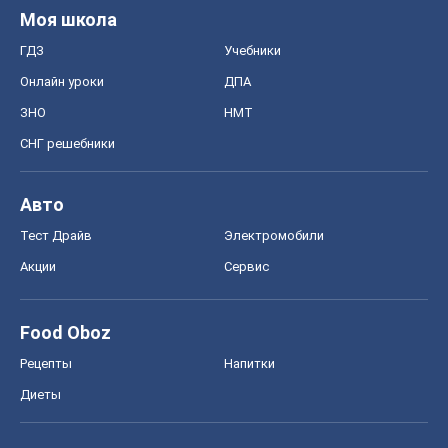
Акции
Сервис
Food Oboz
Рецепты
Напитки
Диеты
Экономика
Рынки и компании
Mакроэкономика
MedOboz
Новости медицины
MAMACLUB
Шоу
Афиша
Сплетни