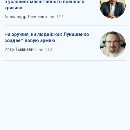
Когда закончится война?
Юрий Христензен
7,7 т.
Украина вступила в состояние
экономического кризиса. Есть ли свет
в конце туннеля?
Вадим Денисенко
6,5 т.