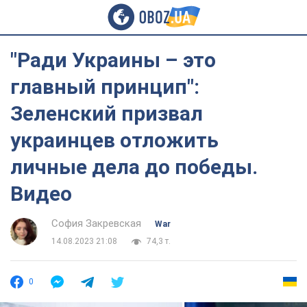
"Ради Украины – это
главный принцип":
Зеленский призвал
украинцев отложить
личные дела до победы.
Видео
София Закревская
War
14.08.2023 21:08
74,3 т.
0