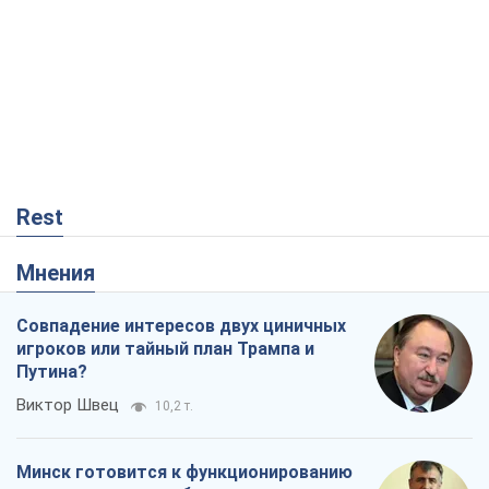
Совпадение интересов двух циничных
игроков или тайный план Трампа и
Путина?
Виктор Швец
10,2 т.
Минск готовится к функционированию
в условиях масштабного военного
кризиса
Александр Левченко
15,5 т.
Ни оружия, ни людей: как Лукашенко
создает новую армию
Игар Тышкевич
13,2 т.