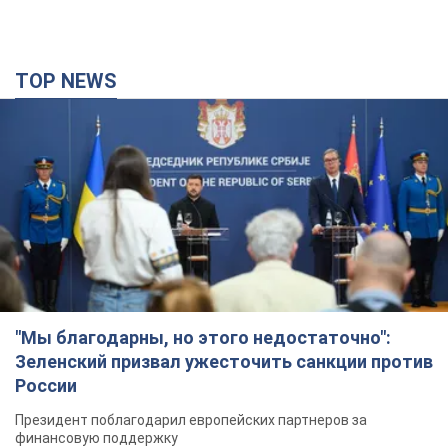
"Мы благодарны, но этого недостаточно":
Зеленский призвал ужесточить санкции против
России
Президент поблагодарил европейских партнеров за
финансовую поддержку
5 годин тому
65,5 т.
Украина приобрела у Турции 70 баллистических
ракет и многое другое вооружение: в Госдепе
США обнародовали список
Госдеп уже проинформировал об этом американский
Конгресс
2 години тому
5,3 т.