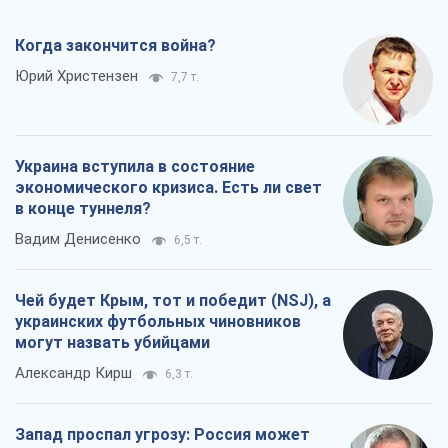
Чей будет Крым, тот и победит (NSJ), а
украинских футбольных чиновников
могут назвать убийцами
Александр Кирш
6,3 т.
Запад проспал угрозу: Россия может
проверить НАТО войной
Леонид Невзлин
7,9 т.
Все мнения
О компании
Команда