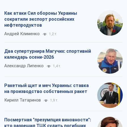
Как атаки Сил обороны Украины
сократили экспорт российских
нефтепродуктов
Андрей Клименко
1,2 т.
Два супертурнира Магучих: спортивній
календарь осени-2026
Александр Липенко
1,4 т.
Ракетный щит и меч Украины: ставка
на производство собственных ракет
Кирилл Татаринов
1,9 т.
Посмертная "презумпция виновности":
кто разрешил ТЦК судить погибших