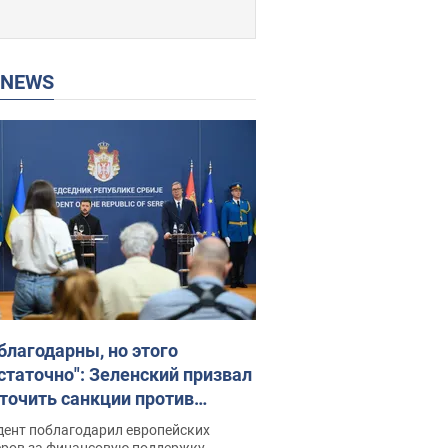
P NEWS
благодарны, но этого
статочно": Зеленский призвал
точить санкции против
ии
дент поблагодарил европейских
еров за финансовую поддержку