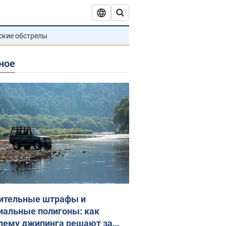
ские обстрелы
ное
ительные штрафы и
иальные полигоны: как
лему джипинга решают за