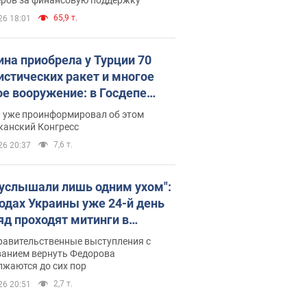
65,9 т.
26 18:01
ина приобрела у Турции 70
истических ракет и многое
ое вооружение: в Госдепе
обнародовали список
п уже проинформировал об этом
канский Конгресс
7,6 т.
26 20:37
 услышали лишь одним ухом":
родах Украины уже 24-й день
яд проходят митинги в
ержку Федорова. Фото и
равительственные выступления с
о
ванием вернуть Федорова
лжаются до сих пор
2,7 т.
26 20:51