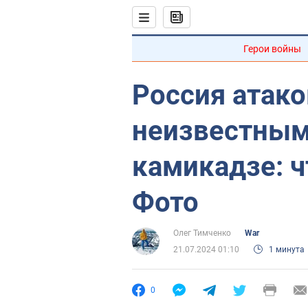
Герои войны
Россия атако
неизвестным
камикадзе: ч
Фото
Олег Тимченко
War
21.07.2024 01:10
1 минута
0