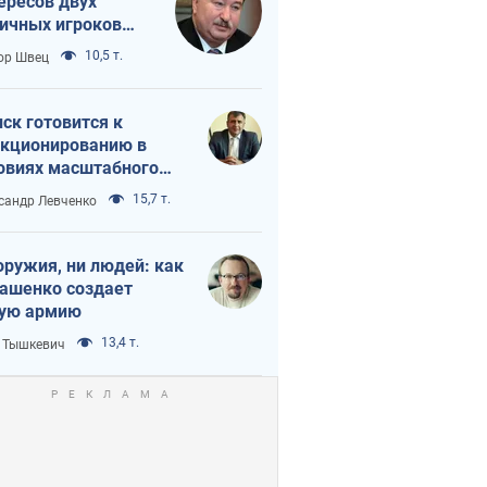
ересов двух
ичных игроков
 тайный план
10,5 т.
ор Швец
мпа и Путина?
ск готовится к
кционированию в
овиях масштабного
нного кризиса
15,7 т.
сандр Левченко
оружия, ни людей: как
ашенко создает
ую армию
13,4 т.
 Тышкевич