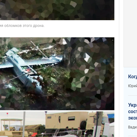
Ког
Юрий
Укр
сос
эко
Ест
Вади
тун