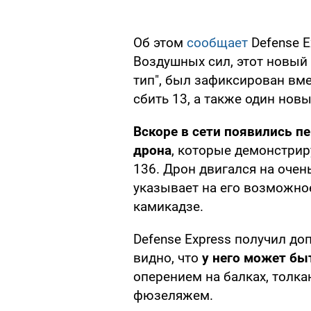
Об этом
сообщает
Defense E
Воздушных сил, этот новый
тип", был зафиксирован вме
сбить 13, а также один новы
Вскоре в сети появились п
дрона
, которые демонстрир
136. Дрон двигался на очен
указывает на его возможное
камикадзе.
Defense Express получил до
видно, что
у него может бы
оперением на балках, тол
фюзеляжем.