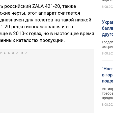
ь российский ZALA 421-20, также
8.08.20
ие черты, этот аппарат считается
дназначен для полетов на такой низкой
Укра
21-20 редко использовался и его
балл
ще в 2010-х годах, но в настоящее время
друг
менных каталогах продукции.
США 
Госде
амери
8.08.20
"Нас
в го
подр
подд
Антип
виде
требо
продо
8.08.20