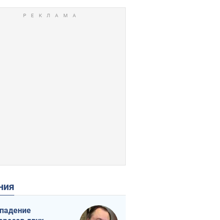
ения
падение