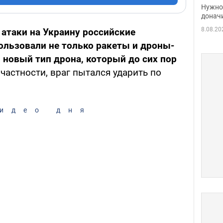
судь
Нужно 
неож
донач
8.08.20
 атаки на Украину российские
ользовали не только ракеты и дроны-
и новый тип дрона, который до сих пор
 частности, враг пытался ударить по
идео дня