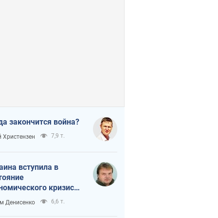
да закончится война?
7,9 т.
 Христензен
аина вступила в
тояние
номического кризиса.
ь ли свет в конце
6,6 т.
м Денисенко
неля?