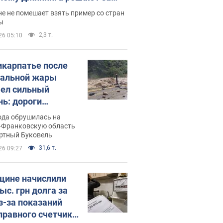
ицей
е не помешает взять пример со стран
ы
2,3 т.
26 05:10
икарпатье после
альной жары
ел сильный
нь: дороги
ратились в реки.
ода обрушилась на
о
-Франковскую область
ортный Буковель
31,6 т.
26 09:27
ине начислили
ыс. грн долга за
из-за показаний
правного счетчика: