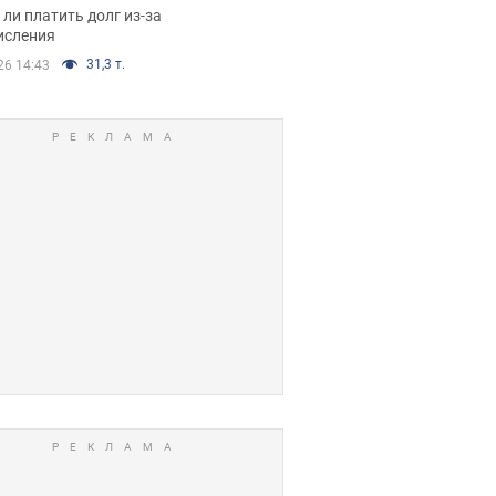
я вынес
ли платить долг из-за
иданное решение
исления
31,3 т.
26 14:43