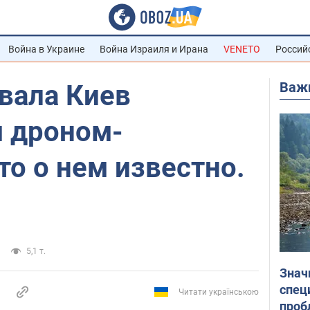
Война в Украине
Война Израиля и Ирана
VENETO
Россий
Важ
вала Киев
 дроном-
то о нем известно.
5,1 т.
Знач
спец
Читати українською
проб