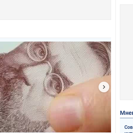
Мн
Сов