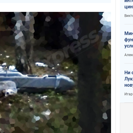
инт
цин
или
Викт
Тра
Мин
фун
усл
вое
Алек
Ни 
Лук
нов
Игар