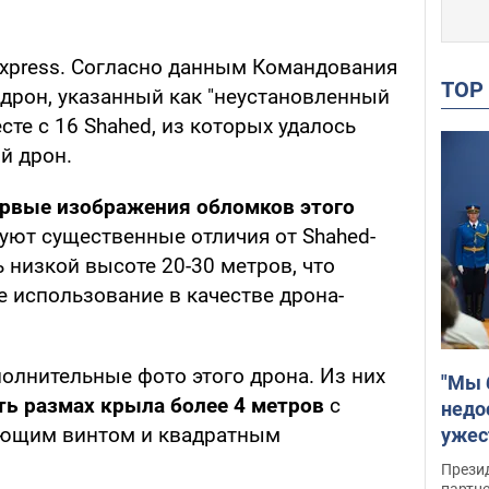
xpress. Согласно данным Командования
TO
 дрон, указанный как "неустановленный
сте с 16 Shahed, из которых удалось
й дрон.
ервые изображения обломков этого
уют существенные отличия от Shahed-
ь низкой высоте 20-30 метров, что
 использование в качестве дрона-
полнительные фото этого дрона. Из них
"Мы 
ть размах крыла более 4 метров
с
недо
кающим винтом и квадратным
ужес
Росс
Прези
партн