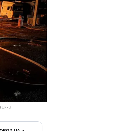
 OBOZ.UA в