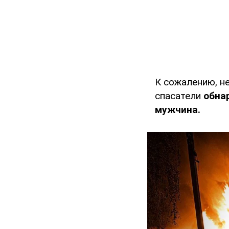
К сожалению, н
спасатели
обна
мужчина.