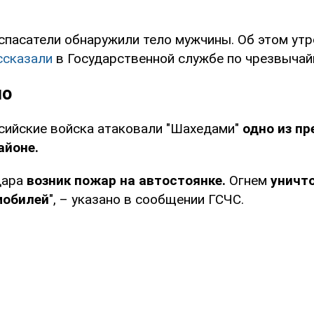
 спасатели обнаружили тело мужчины. Об этом утр
ссказали
в Государственной службе по чрезвычай
но
сийские войска атаковали "Шахедами"
одно из пр
айоне.
дара
возник пожар на автостоянке.
Огнем
уничт
мобилей
", – указано в сообщении ГСЧС.