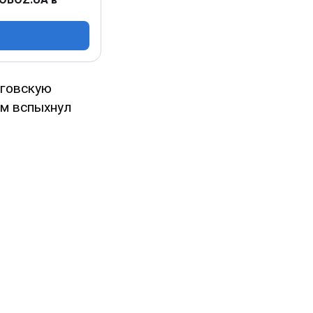
иговскую
ам вспыхнул