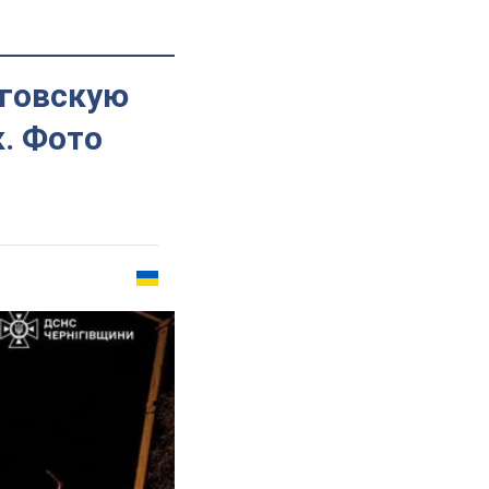
иговскую
к. Фото