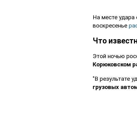
На месте удара
воскресенье
ра
Что извест
Этой ночью рос
Корюковском р
"В результате у
грузовых авто