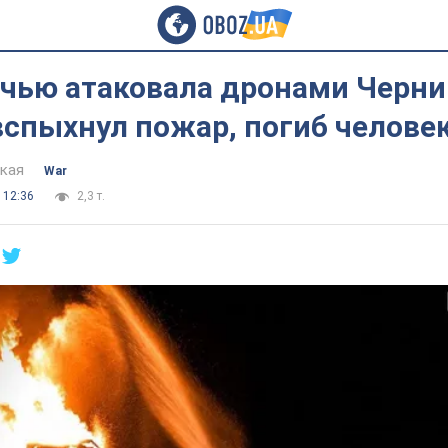
очью атаковала дронами Черн
вспыхнул пожар, погиб челове
цкая
War
 12:36
2,3 т.