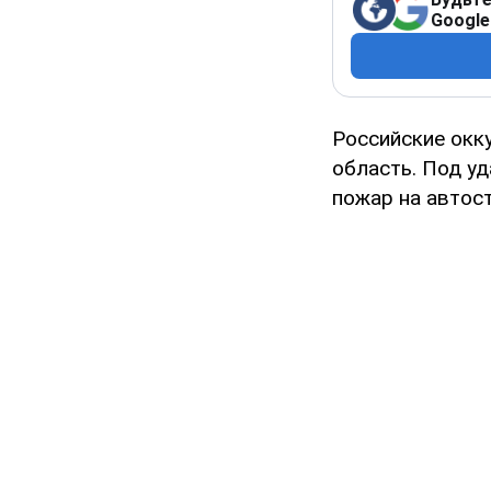
Google
Российские окк
область. Под у
пожар на автост