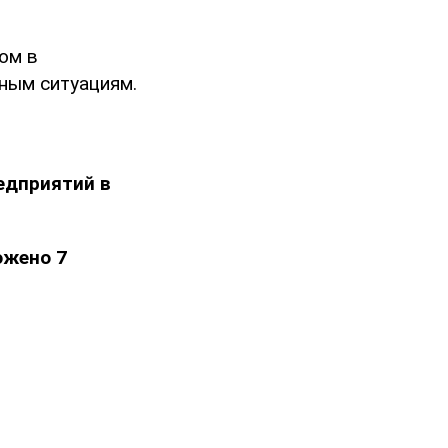
ом в
ным ситуациям.
едприятий в
ожено 7