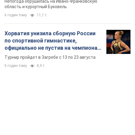
Непогода обрушилась на Ивано-Франковскую
область и курортный Буковель
6 годин тому
11,1 т.
Хорватия унизила сборную России
по спортивной гимнастике,
официально не пустив на чемпионат
Европы основных спортсменов
Турнир пройдет в Загребе с 13 по 23 августа
5 годин тому
8,9 т.