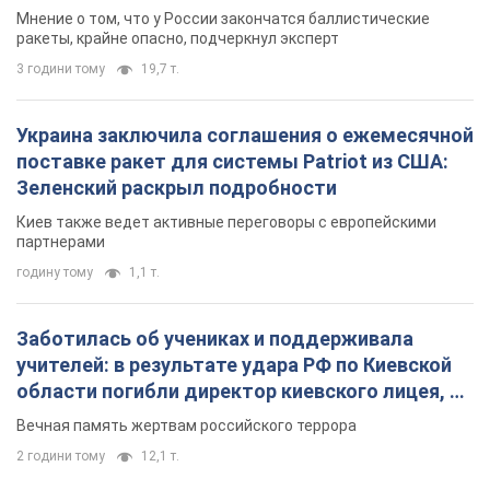
Мнение о том, что у России закончатся баллистические
ракеты, крайне опасно, подчеркнул эксперт
3 години тому
19,7 т.
Украина заключила соглашения о ежемесячной
поставке ракет для системы Patriot из США:
Зеленский раскрыл подробности
Киев также ведет активные переговоры с европейскими
партнерами
годину тому
1,1 т.
Заботилась об учениках и поддерживала
учителей: в результате удара РФ по Киевской
области погибли директор киевского лицея, её
муж и внук
Вечная память жертвам российского террора
2 години тому
12,1 т.