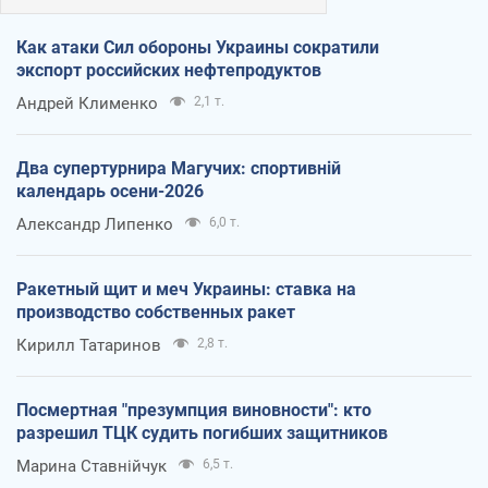
Как атаки Сил обороны Украины сократили
экспорт российских нефтепродуктов
Андрей Клименко
2,1 т.
Два супертурнира Магучих: спортивній
календарь осени-2026
Александр Липенко
6,0 т.
Ракетный щит и меч Украины: ставка на
производство собственных ракет
Кирилл Татаринов
2,8 т.
Посмертная "презумпция виновности": кто
разрешил ТЦК судить погибших защитников
Марина Ставнійчук
6,5 т.