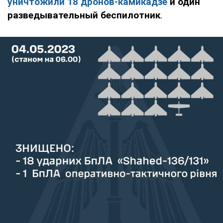
уничтожили 18 дронов-камикадзе
и один
разведывательный беспилотник
.