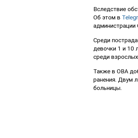
Вследствие обст
Об этом в
Tele
администрации 
Среди пострада
девочки 1 и 10 
среди взрослых
Также в ОВА до
ранения. Двум 
больницы.