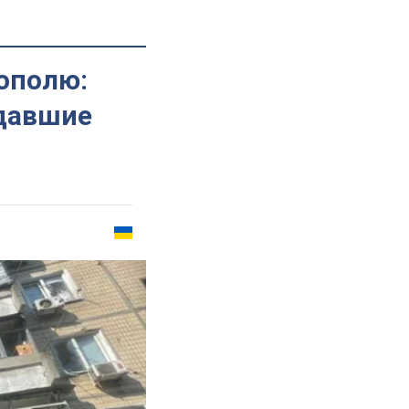
ополю:
давшие