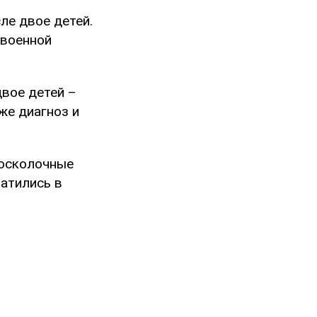
ле двое детей.
 военной
вое детей –
же диагноз и
 осколочные
атились в