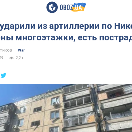
ударили из артиллерии по Ник
ны многоэтажки, есть постра
тиков
War
49
2,2 т.