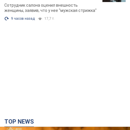
химиотерапии, разгорелся скандал.
Сотрудник салона оценил внешность
Фото
женщины, заявив, что у нее "мужская стрижка"
9 часов назад
17,7 т.
TOP NEWS