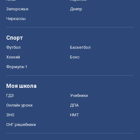
Запорожье
Днепр
Черкассы
Спорт
Футбол
Баскетбол
Хоккей
Бокс
Формула-1
Моя школа
ГДЗ
Учебники
Онлайн уроки
ДПА
ЗНО
НМТ
СНГ решебники