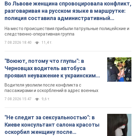
Во Львове женщина спровоцировала конфликт,
разговаривая на русском языке в маршрутке:
полиция составила административный
протокол. Видео
На место происшествия прибыли патрульные полицейские и
следственно-оперативная группа
7.08.2026 18:40
11,4 т.
"Воюют, потому что глупы": в
Черновцах водитель автобуса
проявил неуважение к украинским
военным и поплатился за это.
Водителя уволили после конфликта с
Видео
пассажирами и оскорблений в адрес военных
7.08.2026 15:47
9,6 т.
"Не следит за сексуальностью": в
Киеве консультант салона красоты
оскорбил женщину после