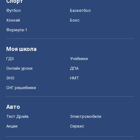
Спорт
Футбол
Баскетбол
Хоккей
Бокс
Формула-1
Моя школа
ГДЗ
Учебники
Онлайн уроки
ДПА
ЗНО
НМТ
СНГ решебники
Авто
Тест Драйв
Электромобили
Акции
Сервис