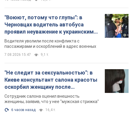
"Воюют, потому что глупы": в
Черновцах водитель автобуса
проявил неуважение к украинским
военным и поплатился за это.
Водителя уволили после конфликта с
Видео
пассажирами и оскорблений в адрес военных
7.08.2026 15:47
9,1 т.
"Не следит за сексуальностью": в
Киеве консультант салона красоты
оскорбил женщину после
химиотерапии, разгорелся скандал.
Сотрудник салона оценил внешность
Фото
женщины, заявив, что у нее "мужская стрижка"
6 часов назад
16,4 т.