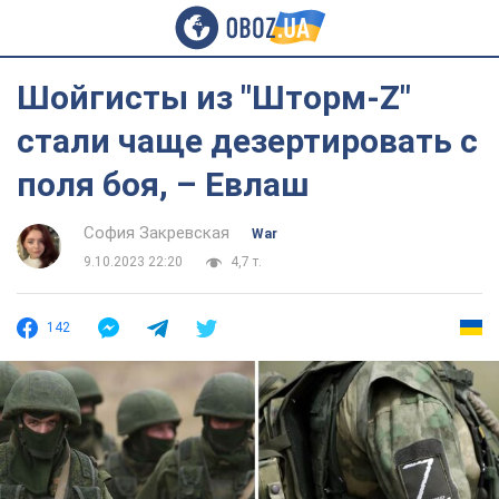
Шойгисты из "Шторм-Z"
стали чаще дезертировать с
поля боя, – Евлаш
София Закревская
War
9.10.2023 22:20
4,7 т.
142