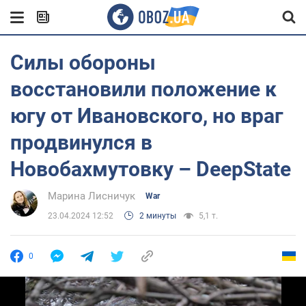
Силы обороны
восстановили положение к
югу от Ивановского, но враг
продвинулся в
Новобахмутовку – DeepState
Марина Лисничук
War
23.04.2024 12:52
2 минуты
5,1 т.
0