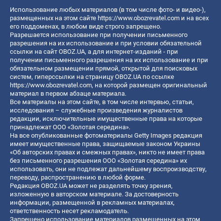
Использование любых материалов (в том числе фото- и видео-),
размещенных на этом сайте
https://www.obozrevatel.com
и на всех
его поддоменах, в любом виде строго запрещено.
Разрешается использование при получении письменного
разрешения на их использование и при условии обязательной
ссылки на сайт OBOZ.UA, а для интернет-изданий - при
получении письменного разрешения на их использование и при
обязательном размещении прямой, открытой для поисковых
систем, гиперссылки на страницу OBOZ.UA по ссылке
https://www.obozrevatel.com
, на которой размещен оригинальный
материал в первом абзаце материала.
Все материалы на этом сайте, в том числе интервью, статьи,
исследования – служебные произведения журналистов
редакции, исключительные имущественные права на которые
принадлежат ООО «Золотая середина».
На все опубликованные фотоматериалы Getty Images редакция
имеет имущественные права, защищаемые законом Украины
«Об авторских правах и смежных правах», никто не имеет права
без письменного разрешения ООО «Золотая середина» их
использовать, они не подлежат дальнейшему воспроизводству,
переводу, распространению в любой форме.
Редакция OBOZ.UA может не разделять точку зрения,
изложенную в авторском материале. За достоверность
информации, размещенной в рекламных материалах,
ответственность несет рекламодатель.
Запрещено использование материалов размещенных на этом