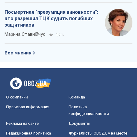
Блоги
Общество
Регионы Украины
Киев
Харьков
Запорожье
Днепр
Черкассы
Спорт
Футбол
Баскетбол
Хоккей
Бокс
Формула-1
Моя школа
ГДЗ
Учебники