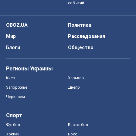
Онлайн уроки
ДПА
ЗНО
НМТ
СНГ решебники
Авто
Тест Драйв
Электромобили
Акции
Сервис
Food Oboz
Рецепты
Напитки
Диеты
Экономика
Рынки и компании
Mакроэкономика