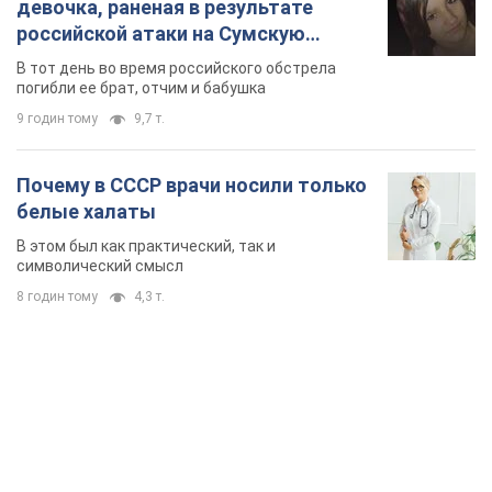
TOP NEWS
"Защита нашей жизни": Зеленский об
антибаллистической системе FREYJA,
санкциях против России и поддержке аграриев.
Видео
Европейские партнеры присоединяются к совместному
проекту
годину тому
12,3 т.