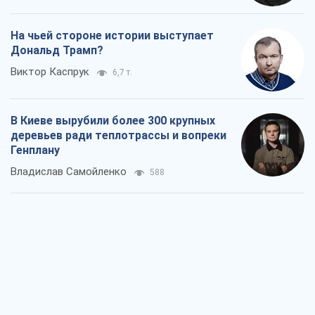
нефтепродуктов
Андрей Клименко
1,2 т.
Два супертурнира Магучих: спортивній
календарь осени-2026
Александр Липенко
1,3 т.
Ракетный щит и меч Украины: ставка
на производство собственных ракет
Кирилл Татаринов
1,9 т.
Посмертная "презумпция виновности":
кто разрешил ТЦК судить погибших
защитников
Марина Ставнійчук
4,6 т.