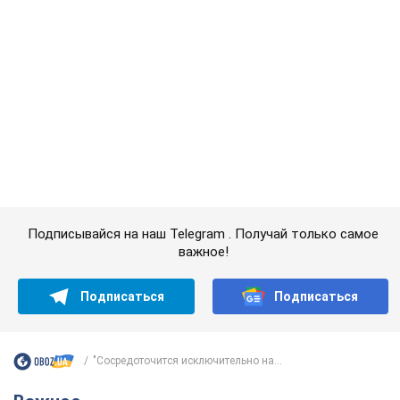
Супруга тяжелобольного Джо Байдена
назвала первый симптом, который
сигнализировал о его "агрессивном" раке
Сначала врачи не обратили на это должного внимания
9 годин тому
12,5 т.
Ее убила Россия: умерла 13-летняя
девочка, раненая в результате
российской атаки на Сумскую
область. Фото
В тот день во время российского обстрела
погибли ее брат, отчим и бабушка
9 годин тому
9,7 т.