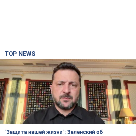
"Балистика убивает людей": Сикорский призвал
обсудить перехват вражеских ракет над
Украиной
Глава МИД Польши призвал сбивать российские ракеты над
Украиной
2 години тому
3,2 т.
Налоговая служба передаст Минобороны
данные о мужчинах в возрасте от 18 до 60 лет:
зачем это нужно
Это необходимо для проверки воинского учета
3 години тому
13,1 т.