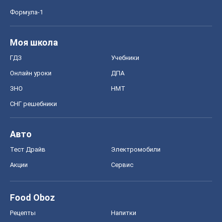
MedOboz
Новости медицины
MAMACLUB
Шоу
Афиша
Сплетни
Красота
Мода
Женский Журнал