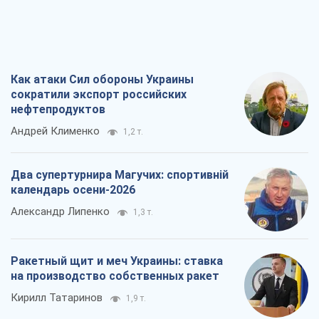
Все мнения
О компании
Команда
Правовая информация
Политика
конфиденциальности
Реклама на сайте
Документы
Редакционная политика
Журналисты OBOZ.UA на месте
событий
OBOZ.UA
Политика
Мир
Расследования