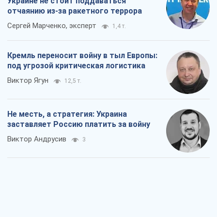
Виктор Андрусив
3
Ответ на украинофобию – не
полонофобия, а сильное украинское
государство
Николай Княжицкий
183