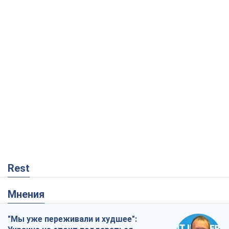
Rest
Мнения
"Мы уже переживали и худшее":
Украине не стоит поддаваться
отчаянию из-за ракетного террора
Сергей Марченко, эксперт
1,4 т.
Кремль переносит войну в тыл Европы:
под угрозой критическая логистика
Виктор Ягун
12,5 т.
Не месть, а стратегия: Украина
заставляет Россию платить за войну