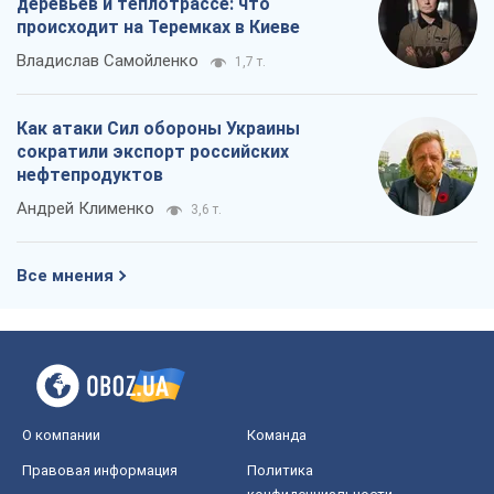
О компании
Команда
Правовая информация
Политика
конфиденциальности
Реклама на сайте
Документы
Редакционная политика
Журналисты OBOZ.UA на месте
событий
OBOZ.UA
Политика
Мир
Расследования
Блоги
Общество