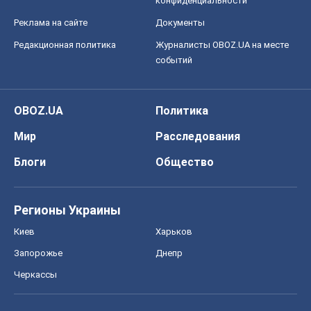
Регионы Украины
Киев
Харьков
Запорожье
Днепр
Черкассы
Спорт
Футбол
Баскетбол
Хоккей
Бокс
Формула-1
Моя школа
ГДЗ
Учебники
Онлайн уроки
ДПА
ЗНО
НМТ