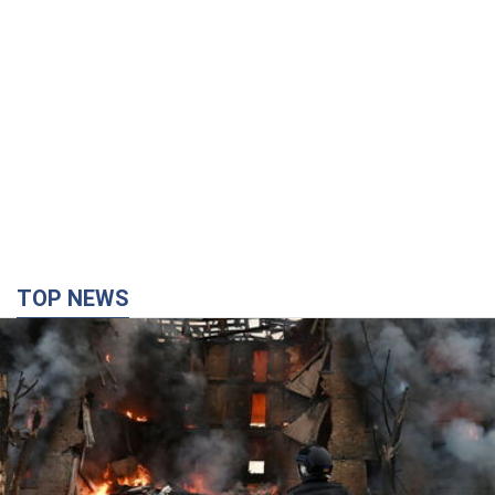
TOP NEWS
Кремль "сжигает" последние запасы
баллистики в Украине: что будет далее?
Интервью с Шарпом
В июле страна-агрессор установила "рекорд" по количеству
запущенных по Украине баллистических ракет
4 години тому
48,5 т.