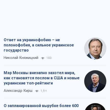
Мэр Москвы внезапно захотел мира,
как становятся послом в США и новые
украинские топ-рейтинги
Александр Кирш
1,9 т.
О запланированной вырубке более 600
деревьев и теплотрассе: что
происходит на Теремках в Киеве
Владислав Самойленко
1,7 т.
Как атаки Сил обороны Украины
сократили экспорт российских
нефтепродуктов
Андрей Клименко
3,6 т.
Все мнения