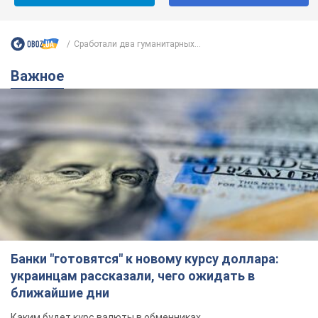
Банки "готовятся" к новому курсу доллара:
украинцам рассказали, чего ожидать в
ближайшие дни
Каким будет курс валюты в обменниках
6.08.2026 22:58
150,3 т.
Украинцам обещают по 850 грн от
мобильных операторов: что не так с
этими сообщениями
Как не попасть в ловушку мошенников
6.08.2026 21:02
15,1 т.
Самый дорогой футболист