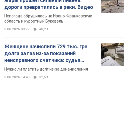
жары прошел сильный ливень:
дороги превратились в реки. Видео
Непогода обрушилась на Ивано-Франковскую
область и курортный Буковель
8.08.2026 09:27
40,2 т.
Женщине начислили 729 тыс. грн
долга за газ из-за показаний
неисправного счетчика: судья
вынес неожиданное решение
Нужно ли платить долг из-за доначисления
8.08.2026 14:43
32,5 т.