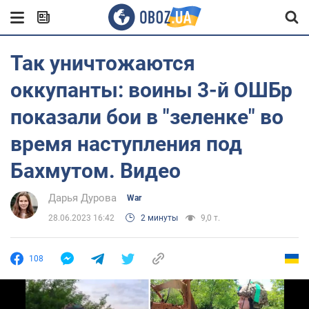
Так уничтожаются
оккупанты: воины 3-й ОШБр
показали бои в "зеленке" во
время наступления под
Бахмутом. Видео
Дарья Дурова
War
28.06.2023 16:42
2 минуты
9,0 т.
108