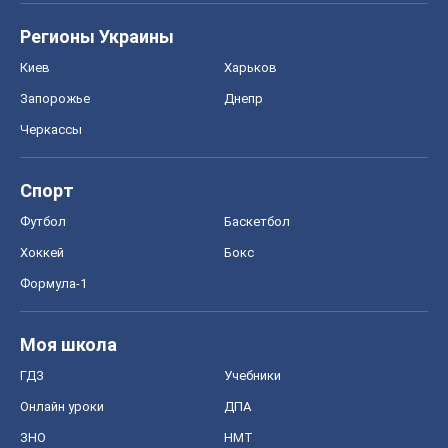
Реклама на сайте
Документы
Редакционная политика
Журналисты OBOZ.UA на месте
событий
OBOZ.UA
Политика
Мир
Расследования
Блоги
Общество
Регионы Украины
Киев
Харьков
Запорожье
Днепр
Черкассы
Спорт