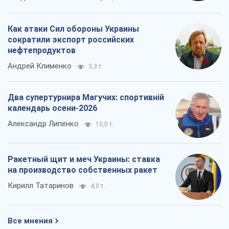
О запланированной вырубке более 600
деревьев и теплотрассе: что
происходит на Теремках в Киеве
Владислав Самойленко
1,4 т.
Как атаки Сил обороны Украины
сократили экспорт российских
нефтепродуктов
Андрей Клименко
3,3 т.
Два супертурнира Магучих: спортивній