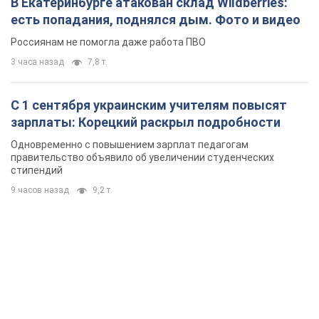
Кремль "сжигает" последние запасы
баллистики в Украине: что будет далее?
Интервью с Шарпом
В июле страна-агрессор установила "рекорд" по количеству
запущенных по Украине баллистических ракет
3 часа назад
35,5 т.
В Екатеринбурге атакован склад Wildberries:
есть попадания, поднялся дым. Фото и видео
Россиянам не помогла даже работа ПВО
3 часа назад
7,8 т.
С 1 сентября украинским учителям повысят
зарплаты: Корецкий раскрыл подробности
Одновременно с повышением зарплат педагогам