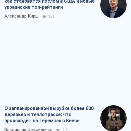
отчаянию из-за ракетного террора
Сергей Марченко, эксперт
426
Кремль переносит войну в тыл Европы:
под угрозой критическая логистика
Виктор Ягун
12,0 т.
Мэр Москвы внезапно захотел мира,
как становятся послом в США и новые
украинские топ-рейтинги
Александр Кирш
351