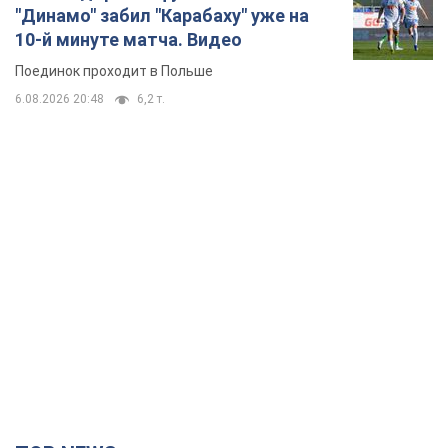
11 часов назад
149,6 т.
Украинцам обещают по 850 грн от
мобильных операторов: что не так с
этими сообщениями
Как не попасть в ловушку мошенников
6.08.2026 21:02
14,3 т.
Самый дорогой футболист
"Динамо" забил "Карабаху" уже на
10-й минуте матча. Видео
Поединок проходит в Польше
6.08.2026 20:48
6,2 т.