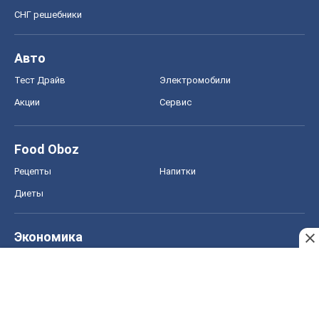
Футбол
Баскетбол
Хоккей
Бокс
Формула-1
Моя школа
ГДЗ
Учебники
Онлайн уроки
ДПА
ЗНО
НМТ
СНГ решебники
Авто
Тест Драйв
Электромобили
Акции
Сервис