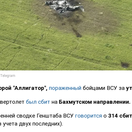
орой "Аллигатор",
пораженный
бойцами ВСУ за
ут
 вертолет
был сбит
на
Бахмутском направлении.
ренней сводке Генштаба ВСУ
говорится
о
314 сби
з учета двух последних).