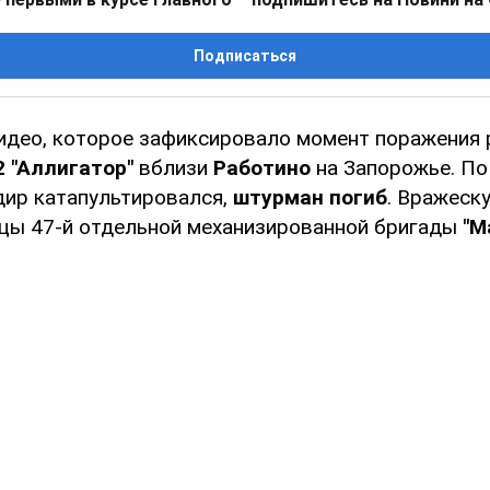
Подписаться
видео, которое зафиксировало момент поражения 
2 "Аллигатор"
вблизи
Работино
на Запорожье. П
ир катапультировался,
штурман погиб
. Вражеску
цы 47-й отдельной механизированной бригады
"М