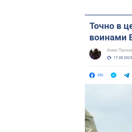
Точно в ц
воинами 
Анна Паске
17.08.2023
386