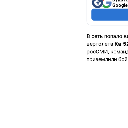
Google
В сеть попало 
вертолета
Ка-5
росСМИ, команд
приземлили бой