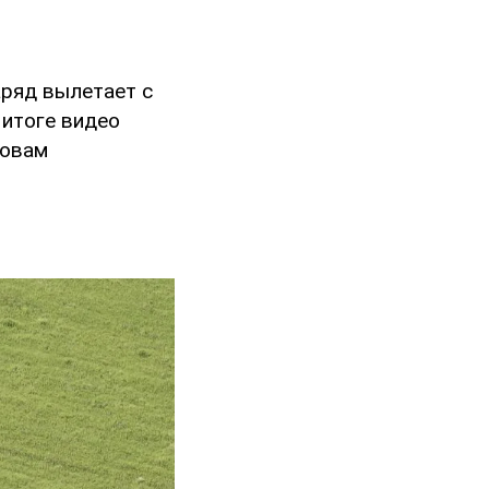
аряд вылетает с
итоге видео
ловам