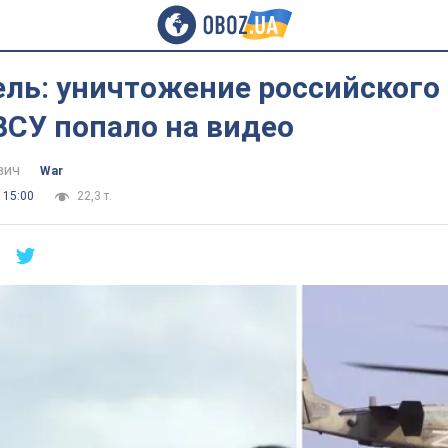
ель: уничтожение российского
ВСУ попало на видео
вич
War
 15:00
22,3 т.