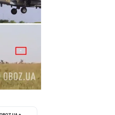
 OBOZ.UA в