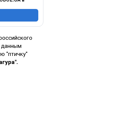
российского
о данным
ю "птичку"
агура".