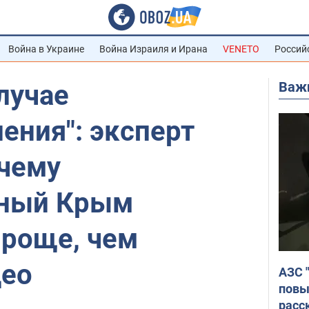
Война в Украине
Война Израиля и Ирана
VENETO
Россий
Важ
лучае
ения": эксперт
очему
нный Крым
проще, чем
део
АЗС 
повы
расс