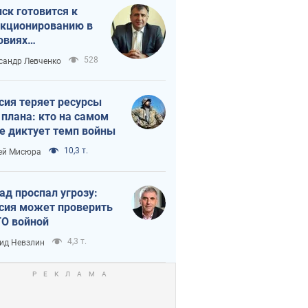
ск готовится к
кционированию в
овиях
штабного
528
сандр Левченко
нного кризиса
сия теряет ресурсы
 плана: кто на самом
е диктует темп войны
10,3 т.
ей Мисюра
ад проспал угрозу:
сия может проверить
О войной
4,3 т.
ид Невзлин