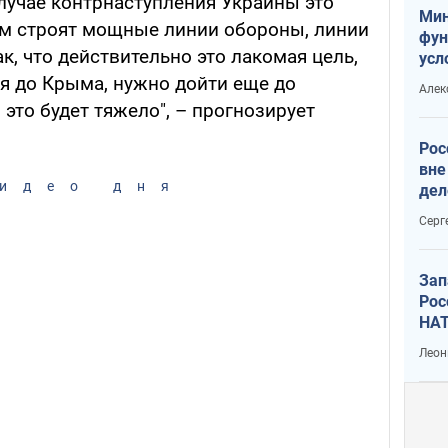
лучае контрнаступления Украины это
Мин
ам строят мощные линии обороны, линии
фун
ак, что действительно это лакомая цель,
усл
мас
ся до Крыма, нужно дойти еще до
Алек
вое
 это будет тяжело", – прогнозирует
Рос
вне
идео дня
дел
Серг
Зап
Рос
НАТ
Леон