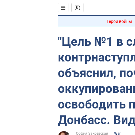
Герои войны
"Цель №1 в с
контрнаступл
объяснил, п
оккупирова
освободить 
Донбасс. Ви
София Закревская
War