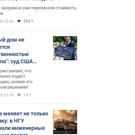
 заправках уже переписали стоимость
ва
23,0 т.
26 22:56
ый дом не
ется
твенностью
па": суд США
становил
уже заявил, что
ительство
ленно подаст
цию, назвав это
ного зала
ным решением"
мостью 400 млн
1,8 т.
26 23:54
аров
а меняет не только
ику: в НГУ
зали инженерные