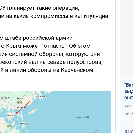
СУ планирует такие операции,
 ни на какие компромиссы и капитуляции
м штабе российской армии
о Крым может "отпасть". Об этом
ция системной обороны, которую они
ерекопский вал на севере полуострова,
ей и линии обороны на Керченском
"Ва
выд
обс
дро
Укра
офи
3
КНД