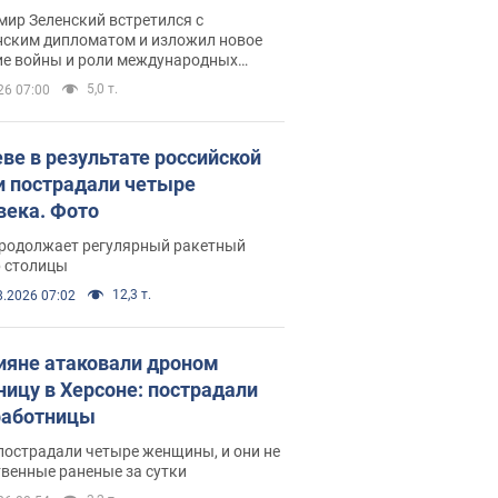
рвью с Безсмертным
ир Зеленский встретился с
нским дипломатом и изложил новое
ие войны и роли международных
ров в борьбе с Россией
5,0 т.
26 07:00
еве в результате российской
и пострадали четыре
века. Фото
продолжает регулярный ракетный
р столицы
12,3 т.
8.2026 07:02
ияне атаковали дроном
ницу в Херсоне: пострадали
аботницы
пострадали четыре женщины, и они не
венные раненые за сутки