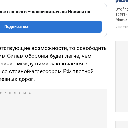
реше
росс
Это "
рсе главного – подпишитесь на Новини на
дрон
эстети
Макса
Подписаться
7.08.20
ветствующие возможности, то освободить
м Силам обороны будет легче, чем
зличие между ними заключается в
н со страной-агрессором РФ плотной
езных дорог.