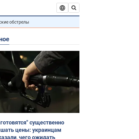
ские обстрелы
ное
"готовятся" существенно
шать цены: украинцам
казали, чего ожидать