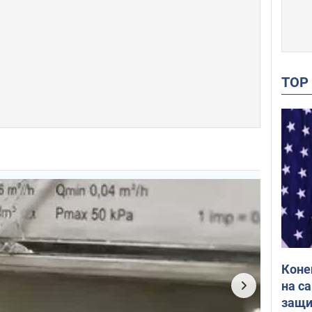
TO
Коне
на с
защи