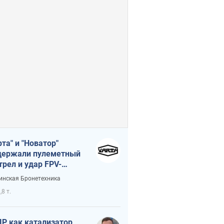
рта" и "Новатор"
ержали пулеметный
трел и удар FPV-
на, сохранив жизнь
инская Бронетехника
церу ВСУ
,8 т.
Р как катализатор