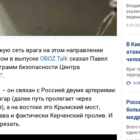
Инте
Владим
украи
виден
партне
8.08.20
В Ки
кую сеть врага на этом направлении
атак
этом в выпуске
OBOZ.Talk
сказал Павел
чело
ограмм безопасности Центра
Враг 
".
терро
8.0
– он связан с Россией двумя артериями:
гар (далее путь пролегает через
Росс
, а на востоке это Крымский мост,
боль
ва и фактически Керченский пролив. И
медр
резать.
Всего 
единст