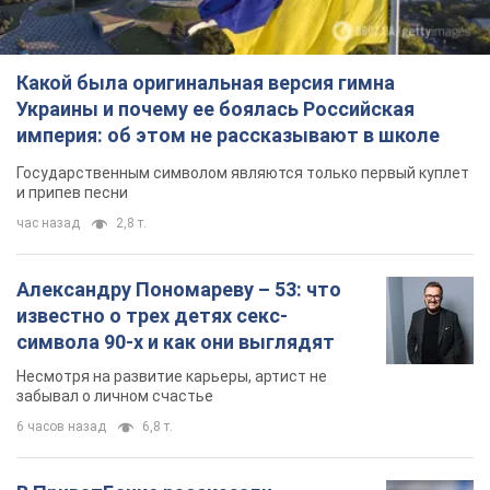
Александру Пономареву – 53: что
известно о трех детях секс-
символа 90-х и как они выглядят
Несмотря на развитие карьеры, артист не
забывал о личном счастье
6 часов назад
6,8 т.
В ПриватБанке рассказали,
действительны ли доллары 1996
года: принимают ли обменники и
банки такие купюры
Что делать, если банки и обменники не
принимают старые доллары
8 часов назад
59,0 т.