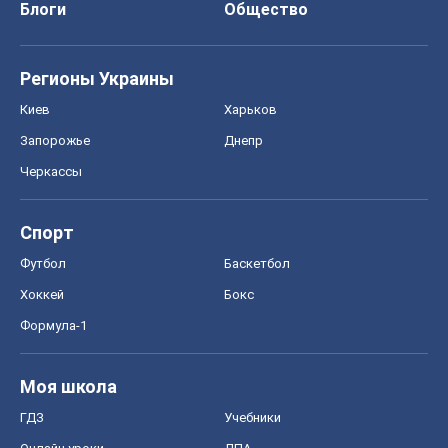
Футбол
Баскетбол
Хоккей
Бокс
Формула-1
Моя школа
ГДЗ
Учебники
Онлайн уроки
ДПА
ЗНО
НМТ
СНГ решебники
Авто
Тест Драйв
Электромобили
Акции
Сервис
Food Oboz