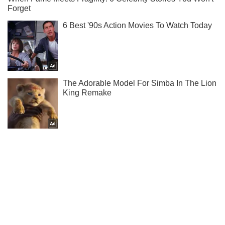
Ты еще не подписан на наш Telegram? Быстро жми!
Подписаться
Подписаться
У врага минус...