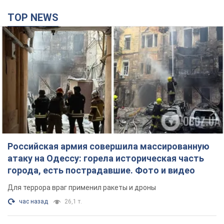
Российская армия совершила массированную
атаку на Одессу: горела историческая часть
города, есть пострадавшие. Фото и видео
Для террора враг применил ракеты и дроны
час назад
26,1 т.
Депутаты взяли деньги из бюджета на аренду
элитных квартир в Киеве: кто из
парламентариев просил средства и где
поселился
Как работает особая социальная гарантия и кто ею
пользуется
3 часа назад
48,7 т.
Российская армия обстреляла два соседних
многоэтажных дома в Харькове: двое
погибших, более 20 пострадавших