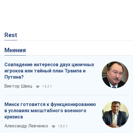
Виктор Швец
14,3 т.
Минск готовится к функционированию
в условиях масштабного военного
кризиса
Александр Левченко
18,6 т.
Ни оружия, ни людей: как Лукашенко
создает новую армию
Игар Тышкевич
15,8 т.