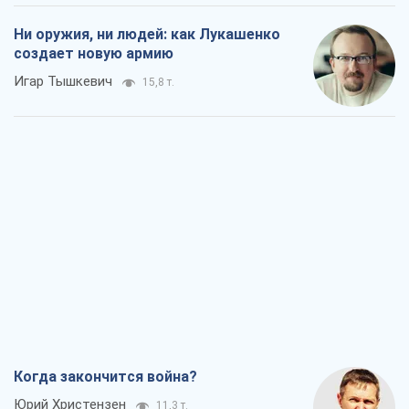
Когда закончится война?
Юрий Христензен
11,3 т.
Украина вступила в состояние
экономического кризиса. Есть ли свет
в конце туннеля?
Вадим Денисенко
9,1 т.
Чей будет Крым, тот и победит (NSJ), а
украинских футбольных чиновников