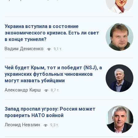
могут назвать убийцами
Александр Кирш
8,7 т.
Запад проспал угрозу: Россия может
проверить НАТО войной
Леонид Невзлин
9,3 т.
Все мнения
О компании
Команда
Правовая информация
Политика
конфиденциальности
Реклама на сайте
Документы