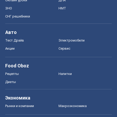
Рецепты
Напитки
Диеты
Экономика
Рынки и компании
Mакроэкономика
MedOboz
Новости медицины
MAMACLUB
Шоу
Афиша
Сплетни
Красота
Мода
Женский Журнал