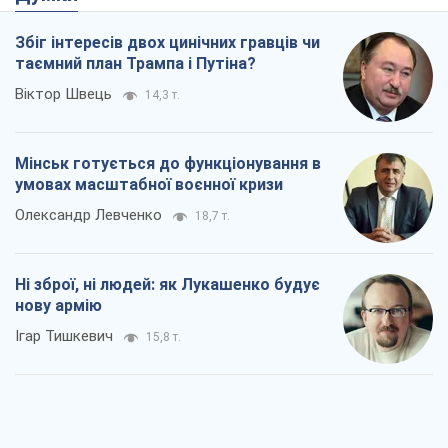
Збіг інтересів двох цинічних гравців чи
таємний план Трампа і Путіна?
Віктор Швець
14,3 т.
Мінськ готується до функціонування в
умовах масштабної воєнної кризи
Олександр Левченко
18,7 т.
Ні зброї, ні людей: як Лукашенко будує
нову армію
Ігар Тишкевич
15,8 т.