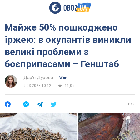
Майже 50% пошкоджено
іржею: в окупантів виникли
великі проблеми з
боєприпасами – Генштаб
Дар'я Дурова
War
9.03.2023 10:12
11,0 т.
1
РУС