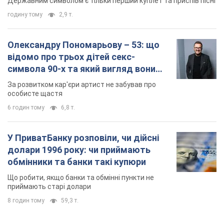
Державним символом є тільки перший куплет та приспів пісні
годину тому
2,9 т.
Олександру Пономарьову – 53: що
відомо про трьох дітей секс-
символа 90-х та який вигляд вони
мають
За розвитком кар'єри артист не забував про
особисте щастя
6 годин тому
6,8 т.
У ПриватБанку розповіли, чи дійсні
долари 1996 року: чи приймають
обмінники та банки такі купюри
Що робити, якщо банки та обмінні пункти не
приймають старі долари
8 годин тому
59,3 т.