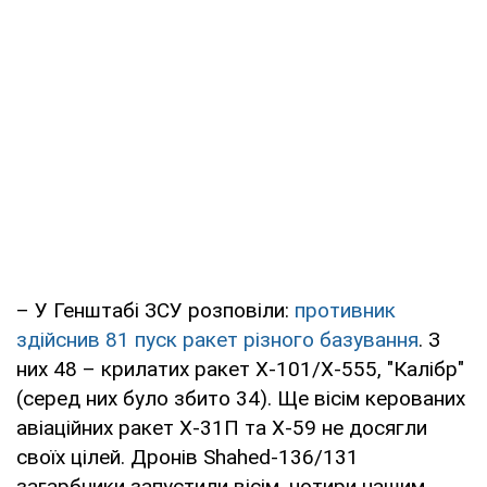
– У Генштабі ЗСУ розповіли:
противник
здійснив 81 пуск ракет різного базування
. З
них 48 – крилатих ракет Х-101/Х-555, "Калібр"
(серед них було збито 34). Ще вісім керованих
авіаційних ракет Х-31П та Х-59 не досягли
своїх цілей. Дронів Shahed-136/131
загарбники запустили вісім, чотири нашим