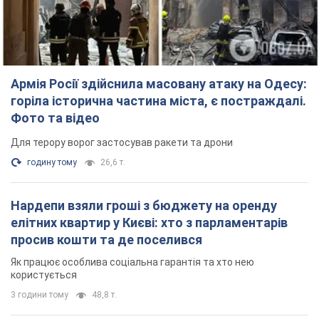
Армія Росії здійснила масовану атаку на Одесу:
горіла історична частина міста, є постраждалі.
Фото та відео
Для терору ворог застосував ракети та дрони
годину тому
26,6 т.
Нардепи взяли гроші з бюджету на оренду
елітних квартир у Києві: хто з парламентарів
просив кошти та де поселився
Як працює особлива соціальна гарантія та хто нею
користується
3 години тому
48,8 т.