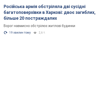
Російська армія обстріляла дві сусідні
багатоповерхівки в Харкові: двоє загиблих,
більше 20 постраждалих
Ворог навмисно обстрілює житлові будинки
19 хвилин тому
2,6 т.