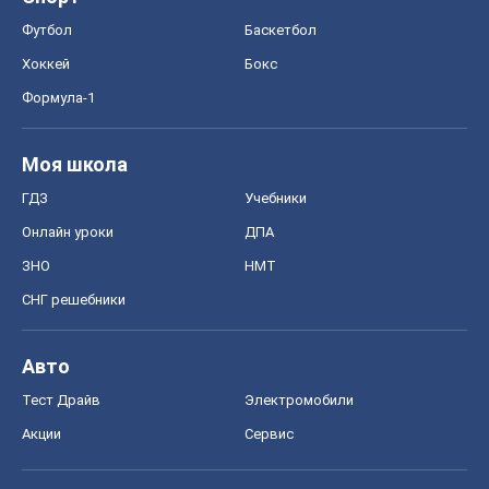
Онлайн уроки
ДПА
ЗНО
НМТ
СНГ решебники
Авто
Тест Драйв
Электромобили
Акции
Сервис
Food Oboz
Рецепты
Напитки
Диеты
Экономика
Рынки и компании
Mакроэкономика