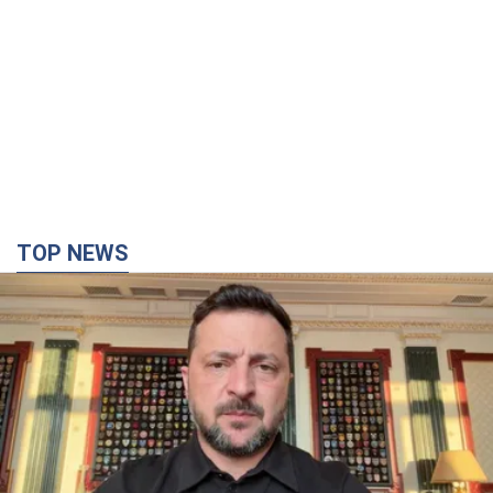
TOP NEWS
"Защита нашей жизни": Зеленский об
антибаллистической системе FREYJA,
санкциях против России и поддержке аграриев.
Видео
Европейские партнеры присоединяются к совместному
проекту
7 часов назад
60,0 т.