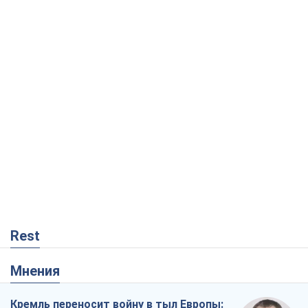
Rest
Мнения
Кремль переносит войну в тыл Европы:
под угрозой критическая логистика
Виктор Ягун
9,8 т.
На чьей стороне истории выступает
Дональд Трамп?
Виктор Каспрук
8,0 т.