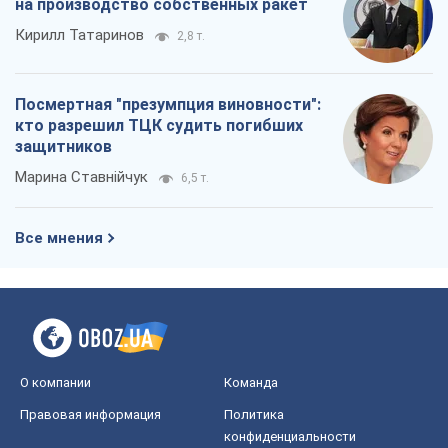
Все мнения
О компании
Команда
Правовая информация
Политика
конфиденциальности
Реклама на сайте
Документы
Редакционная политика
Журналисты OBOZ.UA на месте
событий
OBOZ.UA
Политика
Мир
Расследования