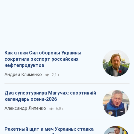
нефтепродуктов
Андрей Клименко
2,1 т.
Два супертурнира Магучих: спортивній
календарь осени-2026
Александр Липенко
6,0 т.
Ракетный щит и меч Украины: ставка
на производство собственных ракет
Кирилл Татаринов
2,8 т.
Посмертная "презумпция виновности":
кто разрешил ТЦК судить погибших
защитников
Марина Ставнійчук
6,5 т.