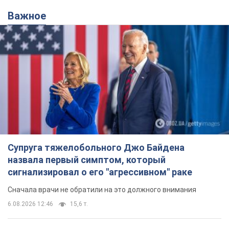
Супруга тяжелобольного Джо Байдена
назвала первый симптом, который
сигнализировал о его "агрессивном" раке
Сначала врачи не обратили на это должного внимания
6.08.2026 12:46
15,6 т.
Отпуск Леси Никитюк в Карпатах
обернулся скандалом: почему
ведущую несправедливо захейтили
Знаменитость вышла на прямую
коммуникацию в сети и расставила все точки
над "i"
9 часов назад
12,5 т.