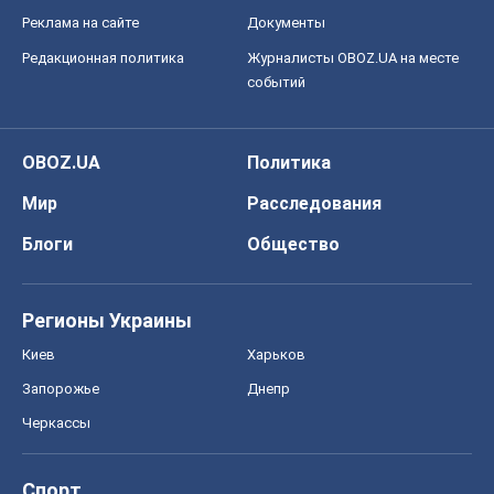
Блоги
Общество
Регионы Украины
Киев
Харьков
Запорожье
Днепр
Черкассы
Спорт
Футбол
Баскетбол
Хоккей
Бокс
Формула-1
Моя школа
ГДЗ
Учебники