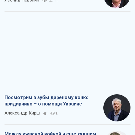
Посмотрим в зубы дареному коню:
придирчиво – о помощи Украине
Александр Кирш
4,9 т.
Между ужасной войной и еще худшим
миром на условиях агрессора, или
Безысходность – тоже оружие России
Алексей Копытько
4,7 т.
Лестница эскалации войны: к чему нам
нужно готовиться
Андрей Шевчишин
5,7 т.