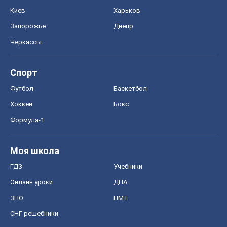
Хоккей
Бокс
Формула-1
Моя школа
ГДЗ
Учебники
Онлайн уроки
ДПА
ЗНО
НМТ
СНГ решебники
Авто
Тест Драйв
Электромобили
Акции
Сервис
Food Oboz
Рецепты
Напитки