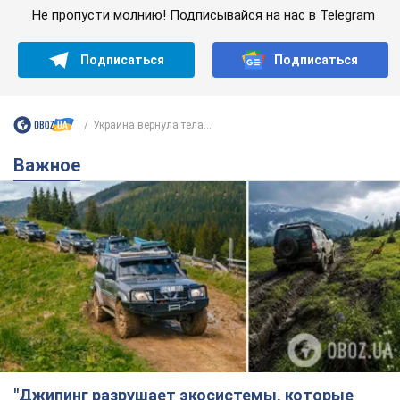
"Джипинг разрушает экосистемы, которые
формировались сотни лет": в Greenpeace
забили тревогу
В высокогорье расположены альпийские и субальпийские
луга – редкие природные комплексы, которые
формировались на протяжении сотен лет
6 часов назад
519