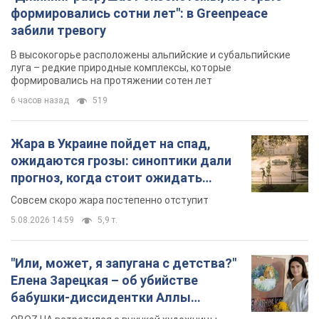
Жара в Украине пойдет на спад,
ожидаются грозы: синоптики дали
прогноз, когда стоит ожидать
изменения погоды
Совсем скоро жара постепенно отступит
5.08.2026 14:59
5,9 т.
"Или, может, я запугана с детства?"
Елена Зарецкая – об убийстве
бабушки-диссидентки Аллы
Горской, критике сына Стуса и
OBOZ.UA встретился с внучкой художницы-
бегстве в Португалию с пятью
диссидентки в Лиссабоне
детьми
5.08.2026 04:00
25,8 т.