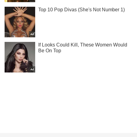
Не пропусти молнию! Подписывайся на нас в Telegram
Подписаться
Подписаться
Украина вернула тела...
Важное