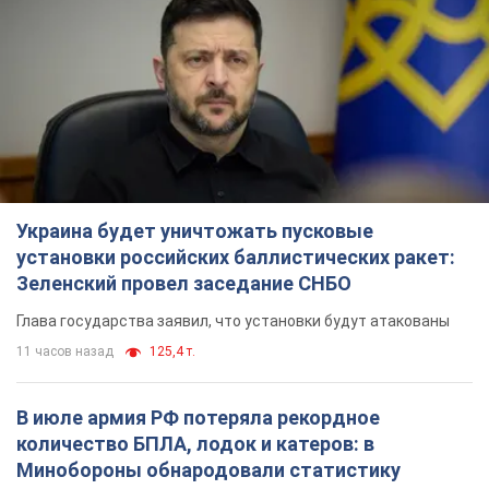
Украина будет уничтожать пусковые
установки российских баллистических ракет:
Зеленский провел заседание СНБО
Глава государства заявил, что установки будут атакованы
11 часов назад
125,4 т.
В июле армия РФ потеряла рекордное
количество БПЛА, лодок и катеров: в
Минобороны обнародовали статистику
В прошлом месяце также выросли потери РФ в живой силе и
танках, а также количество поражений на большом
расстоянии
9 часов назад
4,6 т.
"Нужны быстрые и нестандартные подходы":
Корецкий пообещал предоставить бизнесу
приоритетный доступ к имеющимся