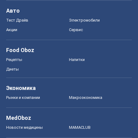
Диеты
Экономика
Рынки и компании
Mакроэкономика
MedOboz
Новости медицины
MAMACLUB
Шоу
Афиша
Сплетни
Красота
Мода
Женский Журнал