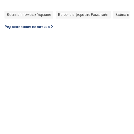
Военная помощь Украине
Встреча в формате Рамштайн
Война в У
Редакционная политика