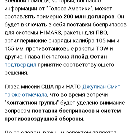
военной помощи, который, согласно
информации от "Голоса Америки", может
составлять примерно
200 млн долларов
. Он
будет включать в себя поставки боеприпасов
для системы HIMARS, ракеты для ПВО,
артиллерийские снаряды калибра 105 мм и
155 мм, противотанковые ракеты TOW и
другие. Глава Пентагона
Ллойд Остин
подтвердил
принятие соответствующего
решения.
Глава миссии США при НАТО
Джулиан Смит
также отмечала
, что во время встречи
"Контактной группы" будет уделено внимание
вопросам
поставки боеприпасов и систем
противовоздушной обороны
.
По ее словам, важным аспектом является