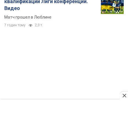
"Защита нашей жизни": Зеленский об
антибаллистической системе FREYJA,
санкциях против России и поддержке аграриев.
Видео
Европейские партнеры присоединяются к совместному
проекту
9 годин тому
65,7 т.
С 1 сентября украинским учителям повысят
зарплаты: Корецкий раскрыл подробности
Одновременно с повышением зарплат педагогам