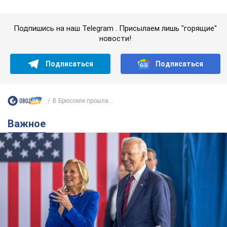
Супруга тяжелобольного Джо Байдена
назвала первый симптом, который
сигнализировал о его "агрессивном" раке
Сначала врачи не обратили на это должного внимания
6.08.2026 12:46
16,0 т.
Отпуск Леси Никитюк в Карпатах
обернулся скандалом: почему
ведущую несправедливо захейтили
Знаменитость вышла на прямую
коммуникацию в сети и расставила все точки
над "i"
11 годин тому
12,7 т.
"Динамо" с победы стартовало в
квалификации Лиги конференций.
Видео