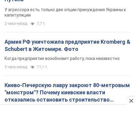
У агрессора есть только две опции принуждения Украины к
капитуляции
2 часа назад
7,7 т.
Армия РФ уничтожила предприятие Kromberg &
Schubert в Житомире. Фото
Когда предприятие возобновит работу, пока неизвестно
3 часа назад
11,1 т.
Киево-Печерскую лавру закроют 80-метровым
"монстром"? Почему киевские власти
отказались остановить строительство
небоскреба "московского верующего"
Какая реакция Кличко на петицию по отмене строительства
6 часов назад
67,4 т.