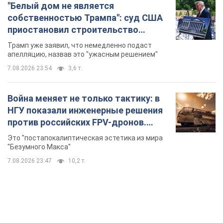
"Белый дом не является
собственностью Трампа": суд США
приостановил строительство
бального зала стоимостью 400 млн
Трамп уже заявил, что немедленно подаст
долларов
апелляцию, назвав это "ужасным решением"
7.08.2026 23:54
3,6 т.
Война меняет не только тактику: в
НГУ показали инженерные решения
против российских FPV-дронов.
Фото
Это "постапокалиптическая эстетика из мира
"Безумного Макса"
7.08.2026 23:47
10,2 т.