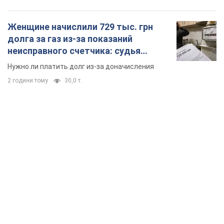
Женщине начислили 729 тыс. грн
долга за газ из-за показаний
неисправного счетчика: судья
вынес неожиданное решение
Нужно ли платить долг из-за доначисления
2 години тому
30,0 т.