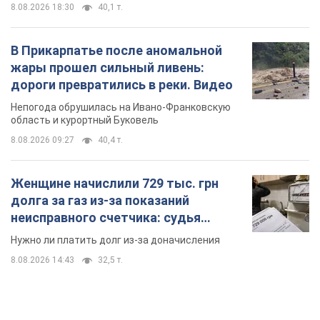
8.08.2026 18:30
40,1 т.
В Прикарпатье после аномальной
жары прошел сильный ливень:
дороги превратились в реки. Видео
Непогода обрушилась на Ивано-Франковскую
область и курортный Буковель
8.08.2026 09:27
40,4 т.
Женщине начислили 729 тыс. грн
долга за газ из-за показаний
неисправного счетчика: судья
вынес неожиданное решение
Нужно ли платить долг из-за доначисления
8.08.2026 14:43
32,5 т.