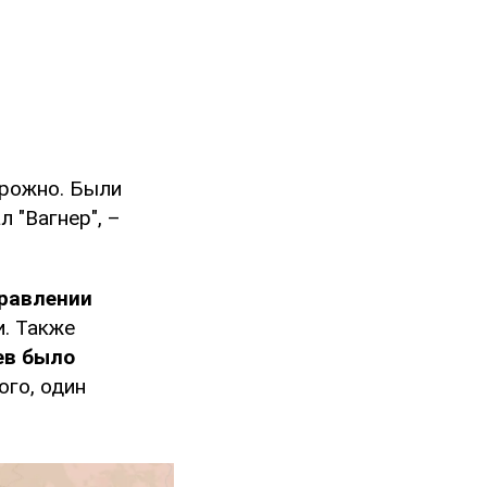
орожно. Были
 "Вагнер", –
правлении
и. Также
ев было
ого, один