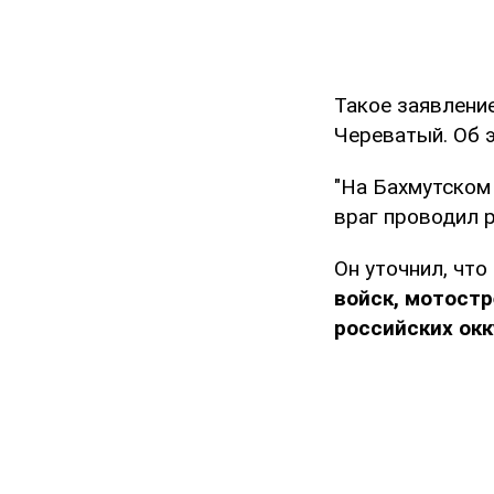
Такое заявлени
Череватый. Об 
"На Бахмутском 
враг проводил 
Он уточнил, что
войск, мотост
российских окк