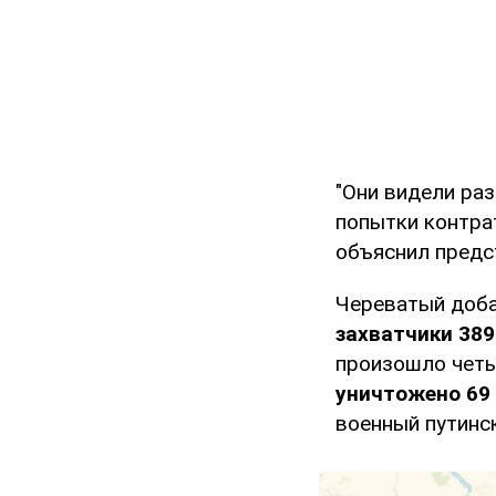
"Они видели ра
попытки контрат
объяснил предс
Череватый доба
захватчики 389
произошло четы
уничтожено 69 
военный путинск