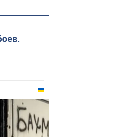
м
боев.