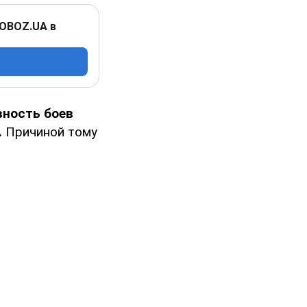
 OBOZ.UA в
вность боев
.
Причиной тому