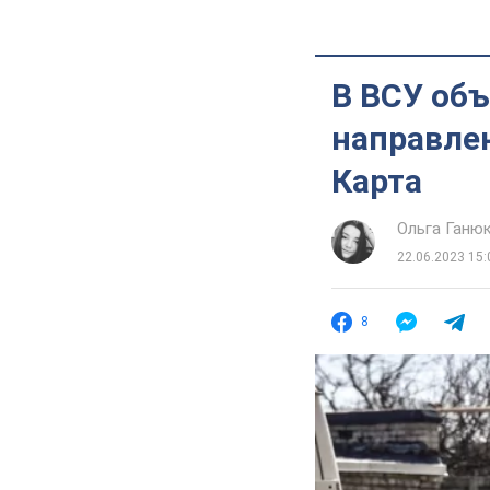
В ВСУ объ
направлен
Карта
Ольга Ганю
22.06.2023 15:
8