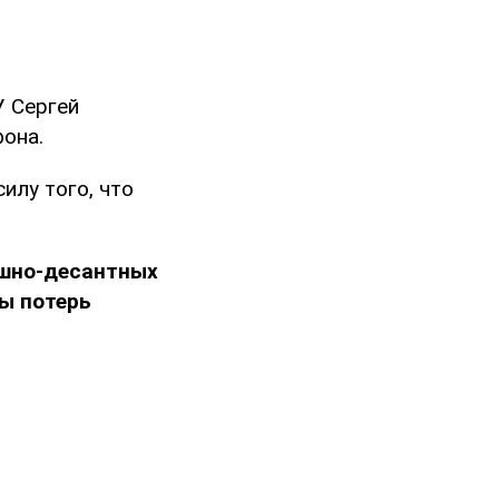
У Сергей
фона.
илу того, что
ушно-десантных
ы потерь