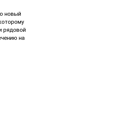
о новый
 которому
и рядовой
ечению на