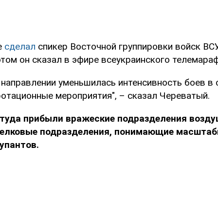
е
сделал
спикер Восточной группировки войск ВС
этом он сказал в эфире всеукраинского телемара
направлении уменьшилась интенсивность боев в с
ротационные мероприятия", – сказал Череватый.
туда прибыли вражеские подразделения возд
релковые подразделения, понимающие масштаб
упантов.