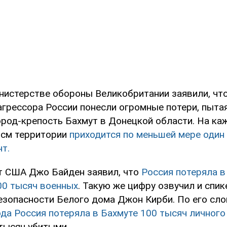
нистерстве обороны Великобритании заявили, чт
агрессора России понесли огромные потери, пыта
ород-крепость Бахмут в Донецкой области. На к
 см территории
приходится по меньшей мере один
т.
т США Джо Байден заявил, что
Россия потеряла в
00 тысяч военных
. Такую же цифру озвучил и спи
езопасности Белого дома Джон Кирби. По его сл
да Россия потеряла в Бахмуте 100 тысяч личного
 тысяч убитыми.