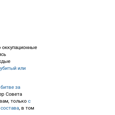
о оккупационные
ясь
аждые
 убитый или
 битве за
кер Совета
овам, только
с
 состава
, в том