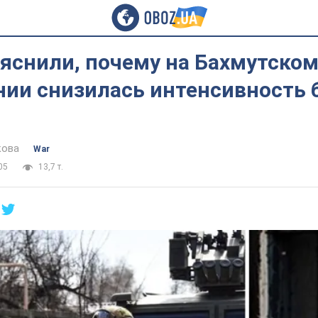
яснили, почему на Бахмутско
ии снизилась интенсивность 
кова
War
05
13,7 т.