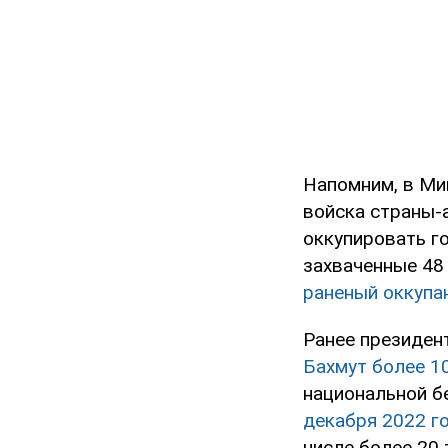
Напомним, в Ми
войска страны-
оккупировать г
захваченные 48
раненый оккупан
Ранее президен
Бахмут более 1
национальной б
декабря 2022 го
числе более 20