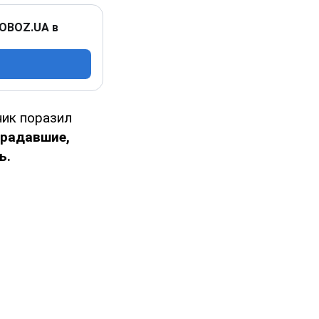
 OBOZ.UA в
ник поразил
традавшие,
ь.