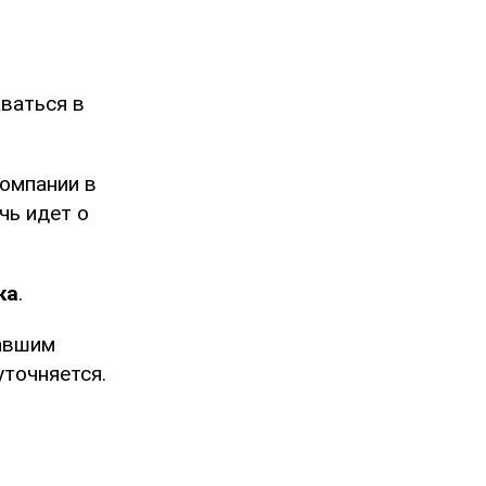
ваться в
компании в
чь идет о
ка
.
авшим
точняется.