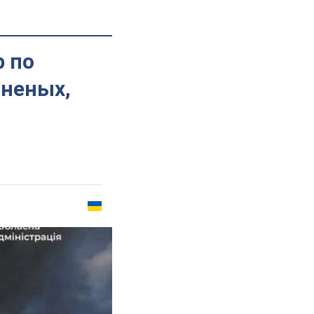
р по
аненых,