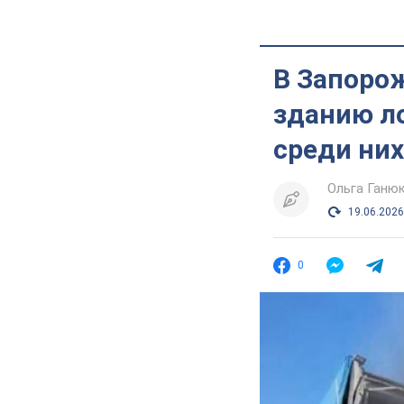
В Запорож
зданию ло
среди них
Ольга Ганю
19.06.2026
0