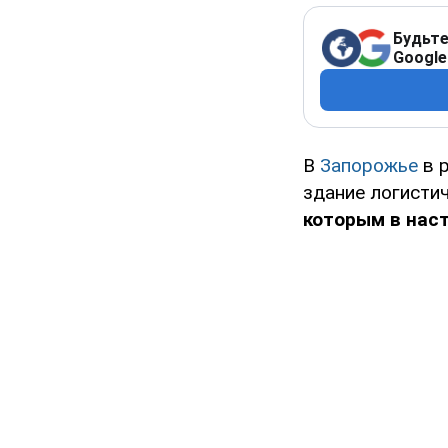
Будьте
Google
В
Запорожье
в р
здание логисти
которым в нас