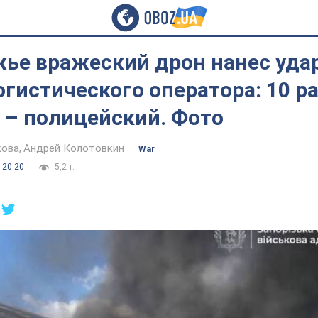
ье вражеский дрон нанес уда
гистического оператора: 10 р
 – полицейский. Фото
кова
Андрей Колотовкин
War
 20:20
5,2 т.