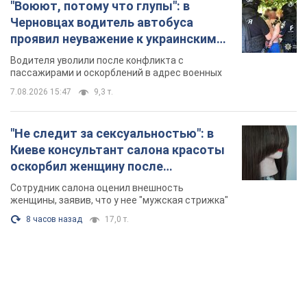
"Воюют, потому что глупы": в
Черновцах водитель автобуса
проявил неуважение к украинским
военным и поплатился за это.
Водителя уволили после конфликта с
Видео
пассажирами и оскорблений в адрес военных
7.08.2026 15:47
9,3 т.
"Не следит за сексуальностью": в
Киеве консультант салона красоты
оскорбил женщину после
химиотерапии, разгорелся скандал.
Сотрудник салона оценил внешность
Фото
женщины, заявив, что у нее "мужская стрижка"
8 часов назад
17,0 т.