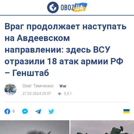
Враг продолжает наступать
на Авдеевском
направлении: здесь ВСУ
отразили 18 атак армии РФ
– Генштаб
Олег Тимченко
War
27.02.2024 20:07
5,0 т.
0