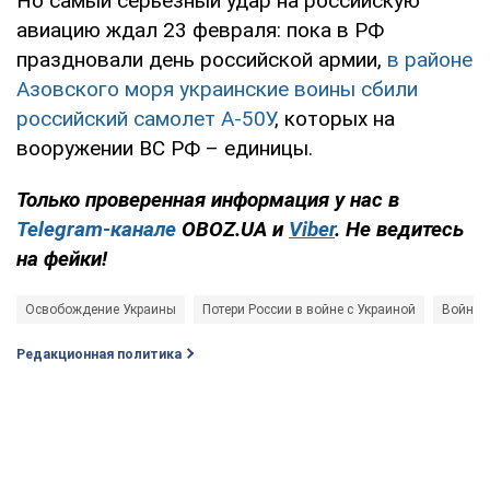
Но самый серьезный удар на российскую
авиацию ждал 23 февраля: пока в РФ
праздновали день российской армии,
в районе
Азовского моря украинские воины сбили
российский самолет А-50У
, которых на
вооружении ВС РФ – единицы.
Только проверенная информация у нас в
Telegram-канале
OBOZ.UA и
Viber
. Не ведитесь
на фейки!
Освобождение Украины
Потери России в войне с Украиной
Война 
Редакционная политика