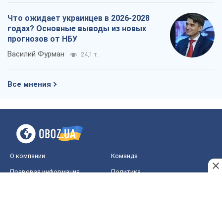
Что ожидает украинцев в 2026-2028
годах? Основные выводы из новых
прогнозов от НБУ
Василий Фурман
24,1 т.
Все мнения
О компании
Команда
Правовая информация
Политика
конфиденциальности
Реклама на сайте
Документы
Редакционная политика
Журналисты OBOZ.UA на месте