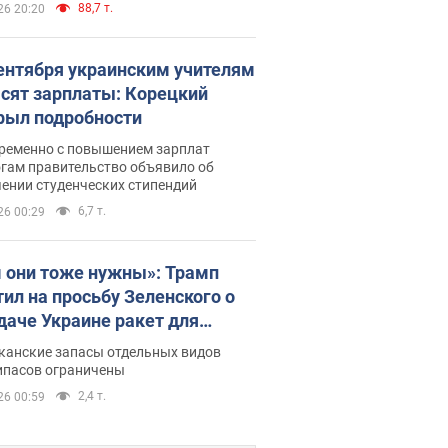
88,7 т.
26 20:20
сентября украинским учителям
сят зарплаты: Корецкий
рыл подробности
ременно с повышением зарплат
огам правительство объявило об
ении студенческих стипендий
6,7 т.
26 00:29
 они тоже нужны»: Трамп
тил на просьбу Зеленского о
даче Украине ракет для
ot
канские запасы отдельных видов
ипасов ограничены
2,4 т.
26 00:59