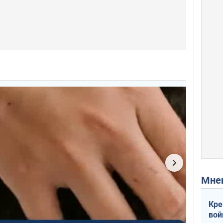
Мн
Кре
вой