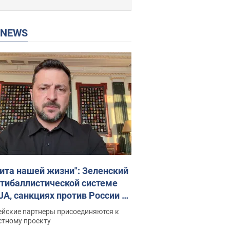
P NEWS
ита нашей жизни": Зеленский
нтибаллистической системе
JA, санкциях против России и
ержке аграриев. Видео
ейские партнеры присоединяются к
стному проекту