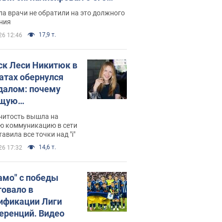
ессивном" раке
а врачи не обратили на это должного
ния
17,9 т.
26 12:46
ск Леси Никитюк в
атах обернулся
далом: почему
ущую
раведливо
нитость вышла на
йтили
ю коммуникацию в сети
тавила все точки над "i"
14,6 т.
26 17:32
амо" с победы
товало в
ификации Лиги
еренций. Видео