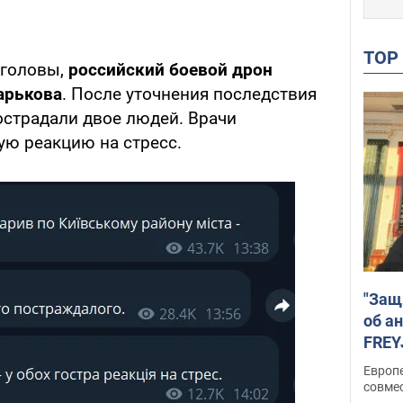
TO
 головы,
российский боевой дрон
арькова
. После уточнения последствия
пострадали двое людей. Врачи
ую реакцию на стресс.
"Защ
об а
FREY
подд
Европ
совме