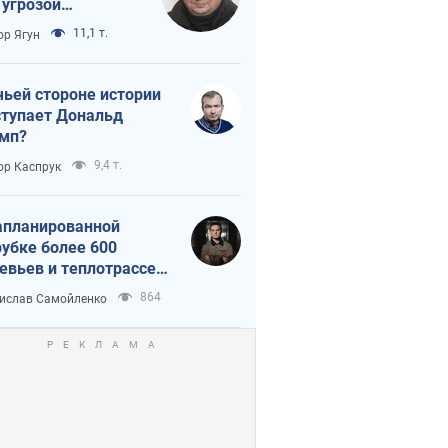
 угрозой
тическая
11,1 т.
ор Ягун
истика
чьей стороне истории
тупает Дональд
мп?
9,4 т.
ор Каспрук
апланированной
убке более 600
евьев и теплотрассе:
 происходит на
864
ислав Самойленко
емках в Киеве