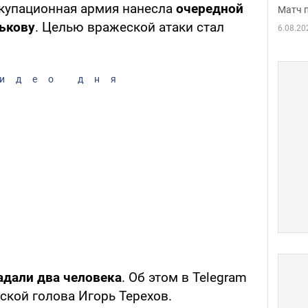
купационная армия нанесла
очередной
Матч 
ькову
. Целью вражеской атаки стал
6.08.20
идео дня
адали два человека
. Об этом в Telegram
ской голова Игорь Терехов.