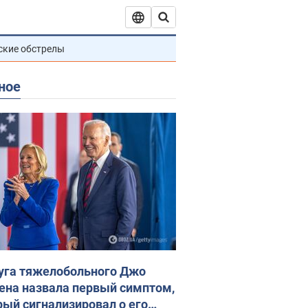
ские обстрелы
ное
уга тяжелобольного Джо
ена назвала первый симптом,
рый сигнализировал о его