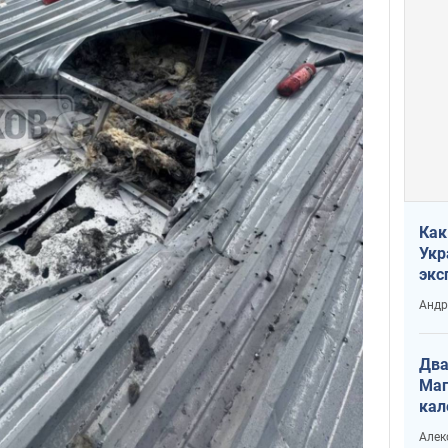
Как
Укр
экс
неф
Андр
Два
Маг
кал
Алек