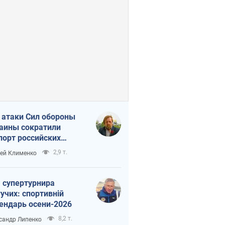
 атаки Сил обороны
аины сократили
порт российских
тепродуктов
2,9 т.
ей Клименко
 супертурнира
учих: спортивній
ендарь осени-2026
8,2 т.
сандр Липенко