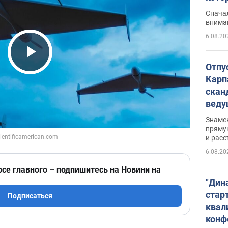
"агр
Сначал
внима
6.08.20
Play Video
Отпу
Карп
скан
вед
несп
Знаме
захе
пряму
и расс
6.08.20
рсе главного – подпишитесь на Новини на
"Дин
стар
Подписаться
квал
конф