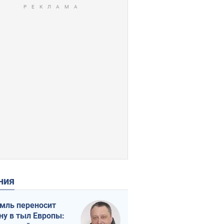
ения
мль переносит
ну в тыл Европы: