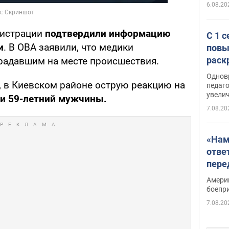
6.08.20
нистрации
подтвердили информацию
С 1 
и
. В ОВА заявили, что медики
повы
раск
радавшим на месте происшествия.
Однов
 в Киевском районе острую реакцию на
педаг
увелич
 и 59-летний мужчины.
7.08.20
«Нам
отве
пере
Patri
Амери
боепр
7.08.20