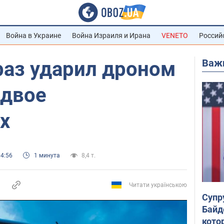
Война в Украине
Война Израиля и Ирана
VENETO
Россий
Важ
раз ударил дроном
 двое
х
14:56
1 минута
8,4 т.
Читати українською
Супр
Байд
кото