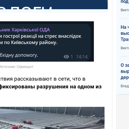
под
кри
Викт
лог
На 
выс
Тра
Викт
О з
выр
дер
твия рассказывают в сети, что в
что
фиксированы разрушения на одном из
Влад
Тер