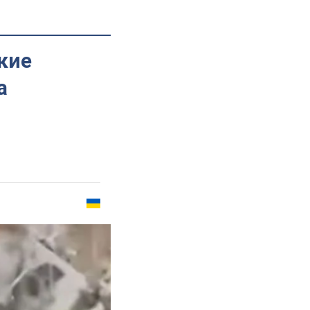
кие
а