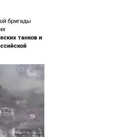
кой бригады
ия
еских танков и
оссийской