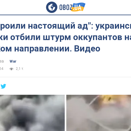
троили настоящий ад": украинс
ки отбили штурм оккупантов н
ком направлении. Видео
ва
War
04
2,1 т.