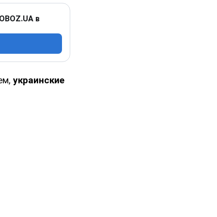
 OBOZ.UA в
ем,
украинские