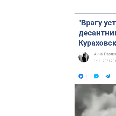
"Врагу ус
десантни
Кураховс
Анна Павло
14.11.2024 20:
0