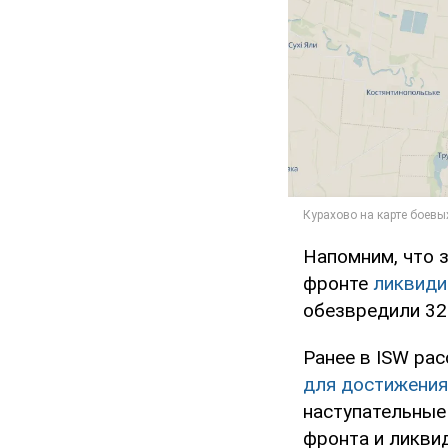
Напомним, что 
фронте
ликвиди
обезвредили 32
Ранее в ISW ра
для достижения 
наступательные
фронта и ликви