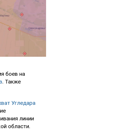
я боев на
в
. Также
хват Угледара
ие
ивания линии
ой области.