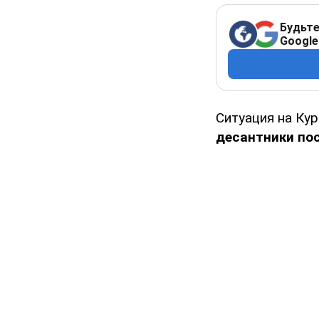
Будьте
Google
Ситуация на Ку
десантники по