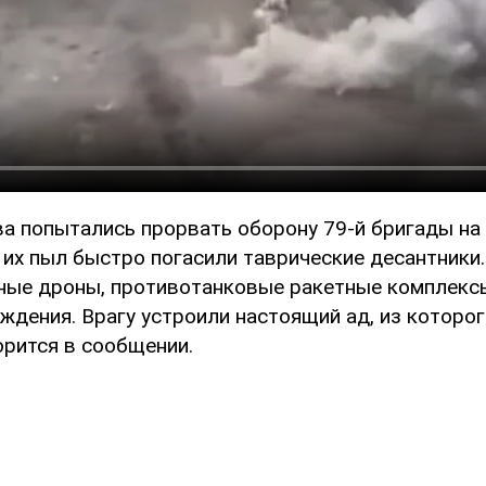
ва попытались прорвать оборону 79-й бригады на
 их пыл быстро погасили таврические десантники.
ные дроны, противотанковые ракетные комплексы
дения. Врагу устроили настоящий ад, из которог
орится в сообщении.