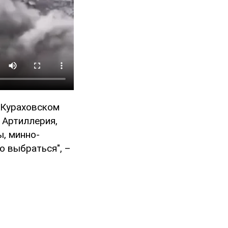
 Кураховском
 Артиллерия,
, минно-
о выбраться", –