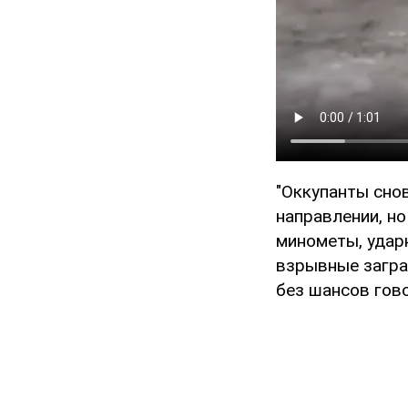
"Оккупанты сно
направлении, но
минометы, удар
взрывные заграж
без шансов гов