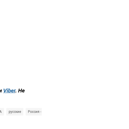
и
Viber
. Не
А
русские
Россия - страна-агрессор