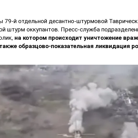
цы 79-й отдельной десантно-штурмовой Тавричес
ой штурм оккупантов. Пресс-служба подразделен
олик,
на котором происходит уничтожение враж
 также образцово-показательная ликвидация р