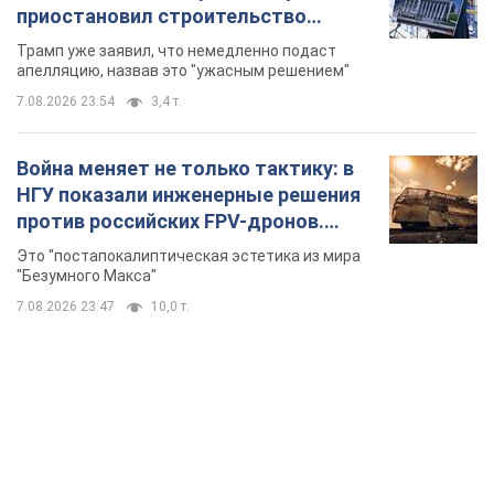
приостановил строительство
бального зала стоимостью 400 млн
Трамп уже заявил, что немедленно подаст
долларов
апелляцию, назвав это "ужасным решением"
7.08.2026 23:54
3,4 т.
Война меняет не только тактику: в
НГУ показали инженерные решения
против российских FPV-дронов.
Фото
Это "постапокалиптическая эстетика из мира
"Безумного Макса"
7.08.2026 23:47
10,0 т.