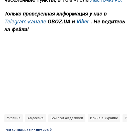
Только проверенная информация у нас в
Telegram-канале
OBOZ.UA и
Viber
. Не ведитесь
на фейки!
Украина
Авдеевка
Бои под Авдеевкой
Война в Украине
Рос
Редакционная политика