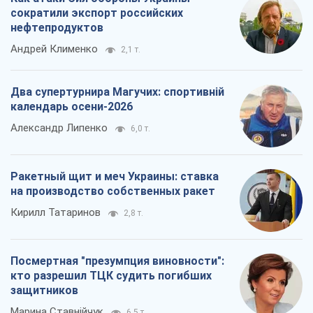
сократили экспорт российских
нефтепродуктов
Андрей Клименко
2,1 т.
Два супертурнира Магучих: спортивній
календарь осени-2026
Александр Липенко
6,0 т.
Ракетный щит и меч Украины: ставка
на производство собственных ракет
Кирилл Татаринов
2,8 т.
Посмертная "презумпция виновности":
кто разрешил ТЦК судить погибших
защитников
Марина Ставнійчук
6,5 т.