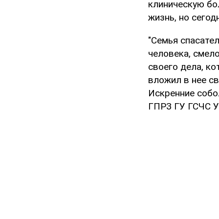
клиническую бол
жизнь, но сегод
"Семья спасате
человека, смел
своего дела, к
вложил в нее св
Искренние собо
ГПРЗ ГУ ГСЧС У