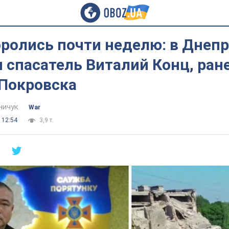
оролись почти неделю: в Днеп
 спасатель Виталий Конц, ран
 Покровска
ничук
War
 12:54
3,9 т.