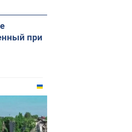
ре
енный при