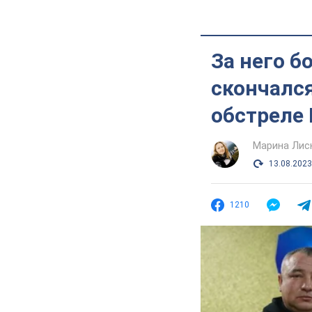
За него б
скончался
обстреле
Марина Лис
13.08.2023
1210