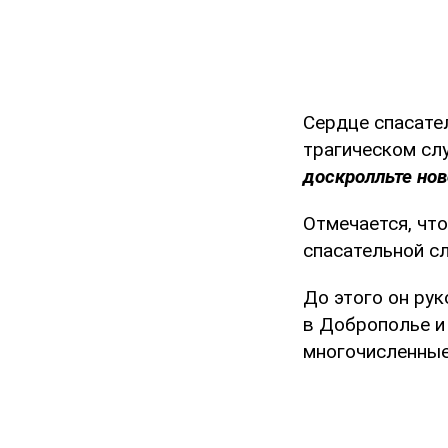
Сердце спасател
трагическом сл
доскролльте нов
Отмечается, чт
спасательной с
До этого он ру
в Доброполье и 
многочисленные