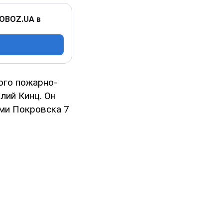
 OBOZ.UA в
ого пожарно-
лий Кинц. Он
ами Покровска 7