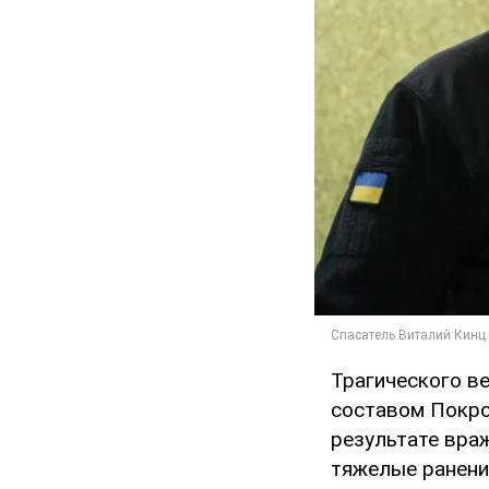
Трагического ве
составом Покро
результате вра
тяжелые ранени