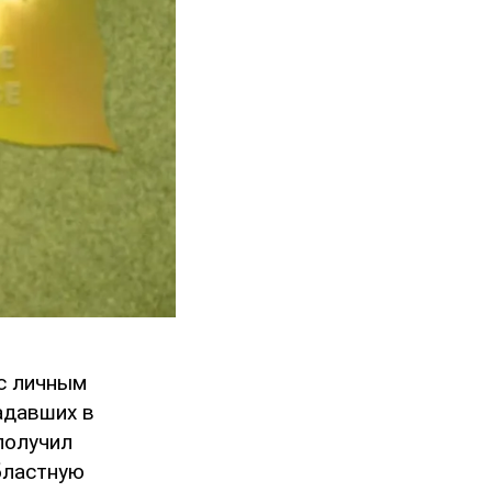
 с личным
адавших в
получил
бластную