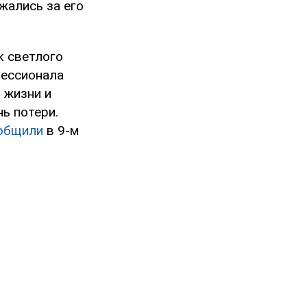
жались за его
к светлого
фессионала
 жизни и
ь потери.
общили
в 9-м