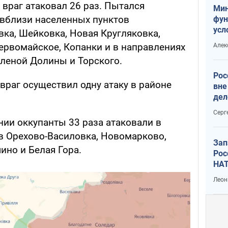
враг атаковал 26 раз. Пытался
Мин
 вблизи населенных пунктов
фун
усл
ка, Шейковка, Новая Кругляковка,
мас
ервомайское, Копанки и в направлениях
Алек
вое
леной Долины и Торского.
Рос
враг осуществил одну атаку в районе
вне
дел
Серг
ии оккупанты 33 раза атаковали в
в Орехово-Василовка, Новомарково,
Зап
ино и Белая Гора.
Рос
НАТ
Леон