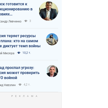
ск готовится к
кционированию в
овиях
штабного
3
сандр Левченко
нного кризиса
сия теряет ресурсы
 плана: кто на самом
е диктует темп войны
10,2 т.
ей Мисюра
ад проспал угрозу:
сия может проверить
О войной
4,2 т.
ид Невзлин