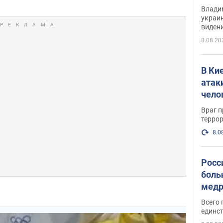
Инте
Владим
украи
виден
партне
8.08.20
В Ки
атак
чело
Враг 
терро
8.0
Росс
боль
медр
Всего 
единст