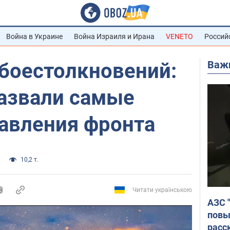
Война в Украине
Война Израиля и Ирана
VENETO
Россий
Важ
 боестолкновений:
назвали самые
равления фронта
10,2 т.
Читати українською
АЗС 
повы
расс