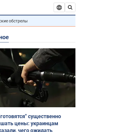
ские обстрелы
ное
"готовятся" существенно
шать цены: украинцам
казали, чего ожидать