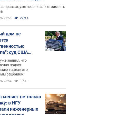
 заправках уже переписали стоимость
ва
22,9 т.
26 22:56
ый дом не
ется
твенностью
па": суд США
становил
уже заявил, что
ительство
ленно подаст
цию, назвав это
ного зала
ным решением"
мостью 400 млн
1,7 т.
26 23:54
аров
а меняет не только
ику: в НГУ
зали инженерные