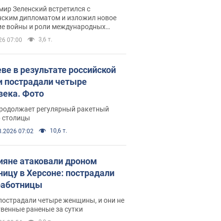
рвью с Безсмертным
ир Зеленский встретился с
нским дипломатом и изложил новое
ие войны и роли международных
ров в борьбе с Россией
3,6 т.
26 07:00
еве в результате российской
и пострадали четыре
века. Фото
продолжает регулярный ракетный
р столицы
10,6 т.
8.2026 07:02
ияне атаковали дроном
ницу в Херсоне: пострадали
аботницы
пострадали четыре женщины, и они не
венные раненые за сутки