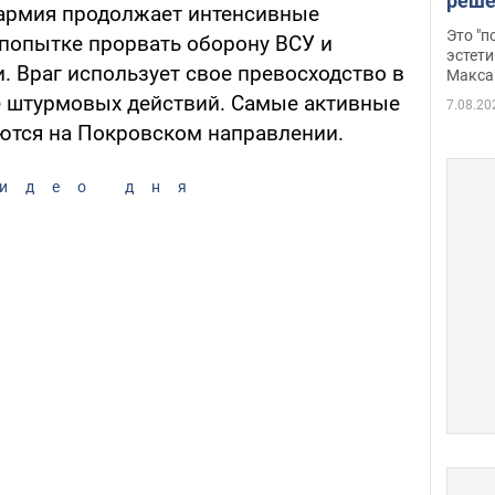
реше
 армия продолжает интенсивные
росс
Это "
попытке прорвать оборону ВСУ и
дрон
эстети
. Враг использует свое превосходство в
Макса
де штурмовых действий. Самые активные
7.08.20
ются на Покровском направлении.
идео дня