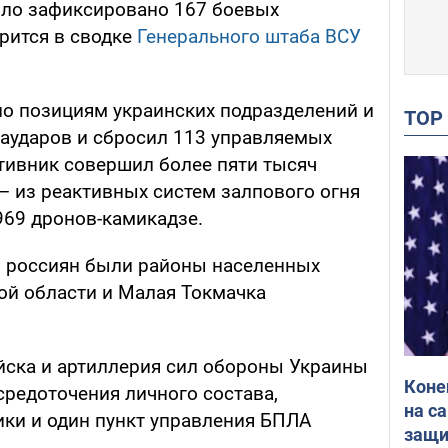
было зафиксировано 167 боевых
рится в сводке
Генерального штаба ВСУ
 по позициям украинских подразделений и
TO
аударов и сбросил 113 управляемых
отивник совершил более пяти тысяч
 – из реактивных систем залпового огня
969 дронов-камикадзе.
 россиян были районы населенных
ой области и Малая Токмачка
йска и артиллерия сил обороны Украины
Коне
средоточения личного состава,
на с
ики и один пункт управления БПЛА
защи