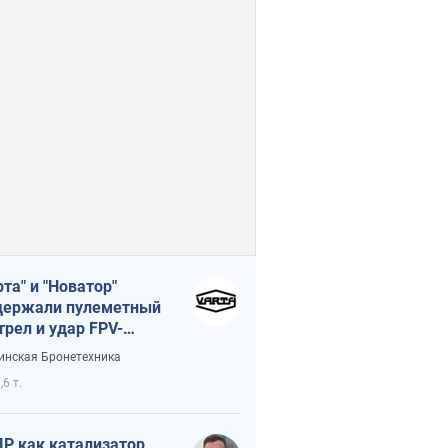
рта" и "Новатор"
ержали пулеметный
трел и удар FPV-
на, сохранив жизнь
инская Бронетехника
церу ВСУ
,6 т.
Р как катализатор