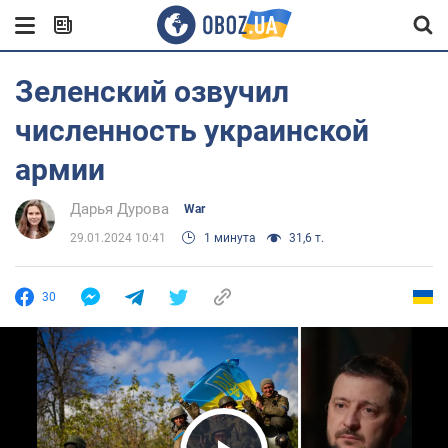
Зеленский озвучил
численность украинской
армии
Дарья Дурова
War
29.01.2024 10:41
1 минута
31,6 т.
30